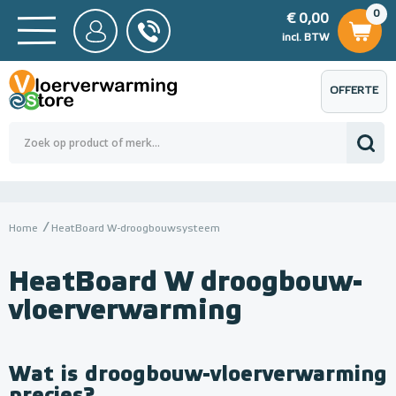
0
€ 0,00
0
€ 0,00
ncl. BTW
incl. BTW
OFFERTE
 0,00
Totaalbedrag (incl. BTW)
€ 0,00
AANVRAGEN
Home
HeatBoard W-droogbouwsysteem
HeatBoard W droogbouw-
vloerverwarming
Wat is droogbouw-vloerverwarming