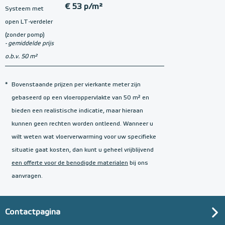
€ 53 p/m²
Systeem met
open LT-verdeler
(zonder pomp)
- gemiddelde prijs
o.b.v. 50 m²
*
Bovenstaande prijzen per vierkante meter zijn
gebaseerd op een vloeroppervlakte van 50 m² en
bieden een realistische indicatie, maar hieraan
kunnen geen rechten worden ontleend. Wanneer u
wilt weten wat vloerverwarming voor uw specifieke
situatie gaat kosten, dan kunt u geheel vrijblijvend
een offerte voor de benodigde materialen
bij ons
aanvragen.
Contactpagina