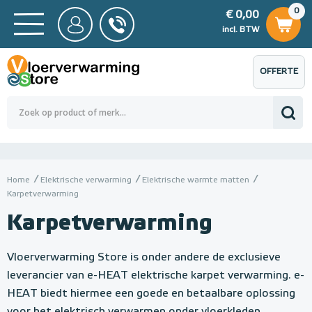
0
€ 0,00
0
€ 0,00
ncl. BTW
incl. BTW
OFFERTE
 0,00
Totaalbedrag (incl. BTW)
€ 0,00
AANVRAGEN
Home
Elektrische verwarming
Elektrische warmte matten
Karpetverwarming
Karpetverwarming
Vloerverwarming Store is onder andere de exclusieve
leverancier van e-HEAT elektrische karpet verwarming. e-
HEAT biedt hiermee een goede en betaalbare oplossing