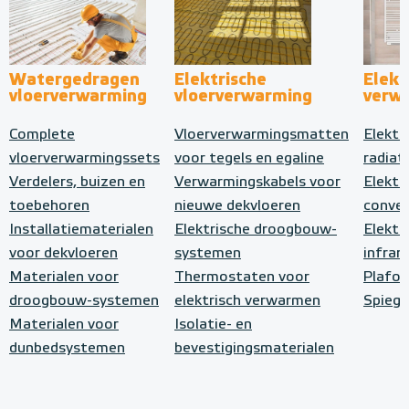
Watergedragen
Elektrische
Elekt
vloerverwarming
vloerverwarming
verw
Complete
Vloerverwarmingsmatten
Elektr
vloerverwarmingssets
voor tegels en egaline
radiat
Verdelers, buizen en
Verwarmingskabels voor
Elektr
toebehoren
nieuwe dekvloeren
conve
Installatiematerialen
Elektrische droogbouw-
Elektr
voor dekvloeren
systemen
infrar
Materialen voor
Thermostaten voor
Plafo
droogbouw-systemen
elektrisch verwarmen
Spiege
Materialen voor
Isolatie- en
dunbedsystemen
bevestigingsmaterialen