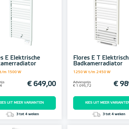
es E Elektrische
Flores E T Elektrisc
amerradiator
Badkamerradiator
t/m 1500 W
1250 W t/m 2450 W
ijs
€ 649,00
Adviesprijs
€ 98
04
€ 1.095,72
KIES UIT MEER VARIANTEN
KIES UIT MEER VARIANTE
3 tot 4 weken
3 tot 4 weken