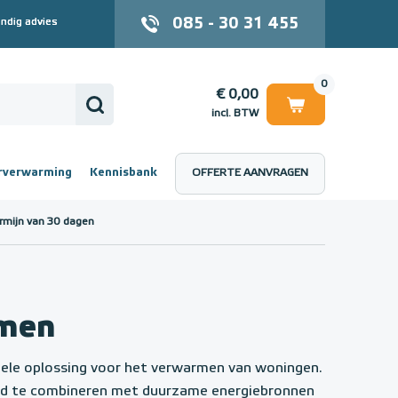
085 - 30 31 455
ndig advies
0
€ 0,00
incl. BTW
rverwarming
Kennisbank
OFFERTE AANVRAGEN
 (incl. BTW)
€ 0,00
rmijn van 30 dagen
rmen
bele oplossing voor het verwarmen van woningen.
ekend te combineren met duurzame energiebronnen