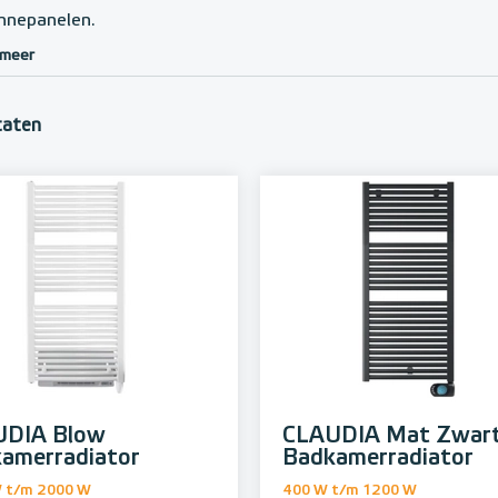
nnepanelen.
 meer
taten
UDIA Blow
CLAUDIA Mat Zwar
amerradiator
Badkamerradiator
 t/m 2000 W
400 W t/m 1200 W