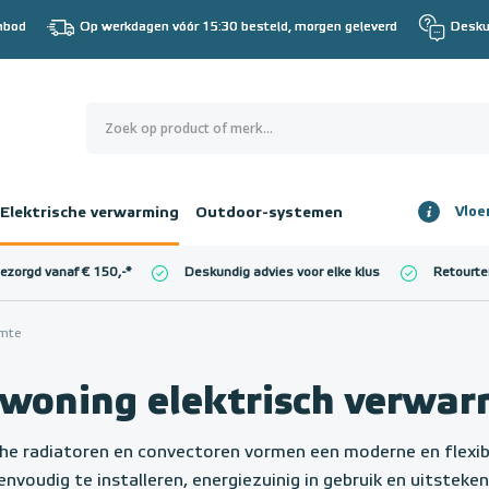
nbod
Op werkdagen vóór 15:30 besteld, morgen geleverd
Desku
0
€ 0,00
Elektrische verwarming
Outdoor-systemen
Vloe
Totaalbedrag
incl. BTW
bezorgd vanaf € 150,-
*
Deskundig advies voor elke klus
Retourte
l. BTW)
€ 0,00
imte
woning elektrisch verwa
che radiatoren en convectoren vormen een moderne en flexi
eenvoudig te installeren, energiezuinig in gebruik en uitst