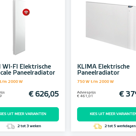
 WI-FI Elektrische
KLIMA Elektrische
icale Paneelradiator
Paneelradiator
t/m 2000 W
750 W t/m 2000 W
ijs
€ 626,05
Adviesprijs
€ 37
9
€ 461,01
KIES UIT MEER VARIANTEN
KIES UIT MEER VARIANTE
2 tot 3 weken
2 tot 5 werkdagen