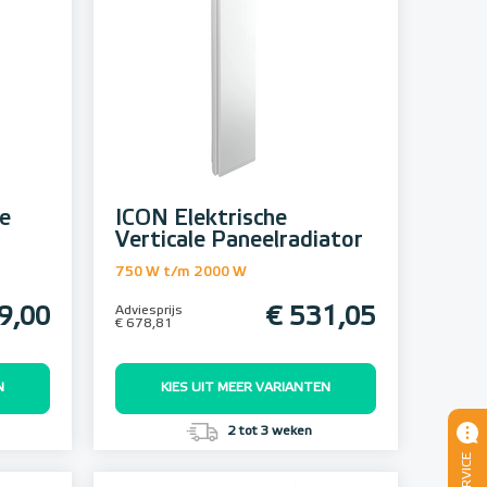
he
ICON Elektrische
Verticale Paneelradiator
750 W t/m 2000 W
9,00
Adviesprijs
€ 531,05
€ 678,81
N
KIES UIT MEER VARIANTEN
2 tot 3 weken
SERVICE