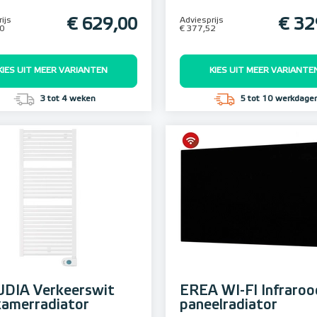
ijs
€ 629,00
Adviesprijs
€ 32
00
€ 377,52
KIES UIT MEER VARIANTEN
KIES UIT MEER VARIANTE
3 tot 4 weken
5 tot 10 werkdage
DIA Verkeerswit
EREA WI-FI Infraroo
amerradiator
paneelradiator