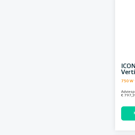
ICON
Vert
750 W 
Adviespr
€ 797,3