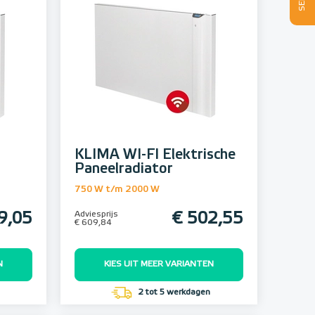
KLIMA WI-FI Elektrische
Paneelradiator
750 W t/m 2000 W
9,05
Adviesprijs
€ 502,55
€ 609,84
N
KIES UIT MEER VARIANTEN
2 tot 5 werkdagen