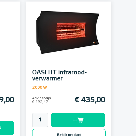
OASI HT infrarood-
verwarmer
2000 W
9,00
Adviesprijs
€ 435,00
€ 492,47
N
Bekijk product