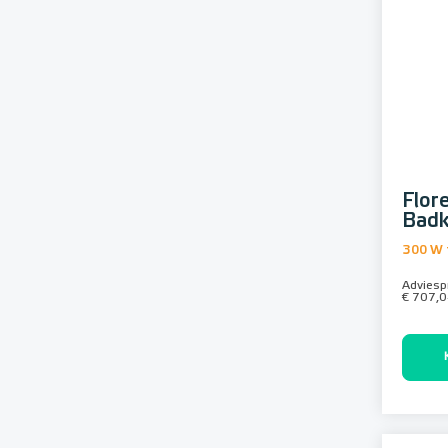
Flor
Badk
300 W 
Adviespr
€ 707,