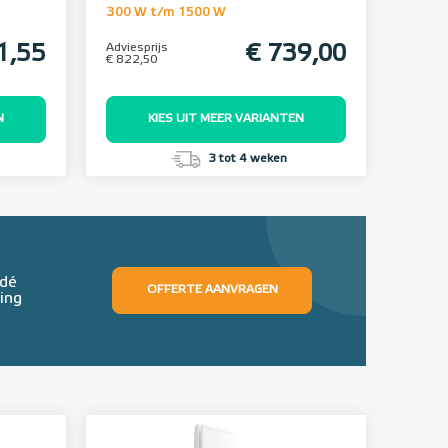
300 W t/m 1500 W
1,55
Adviesprijs
€ 739,00
€ 822,50
N
KIES UIT MEER VARIANTEN
3 tot 4 weken
 dé
OFFERTE AANVRAGEN
ing