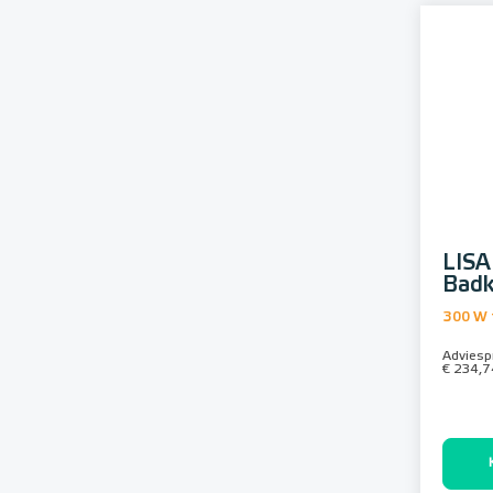
LISA
Badk
300 W 
Adviespr
€ 234,7