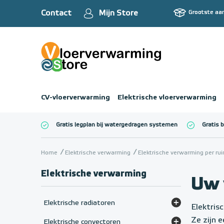
Contact
Mijn Store
Grootste aa
CV-vloerverwarming
Elektrische vloerverwarming
Gratis legplan bij watergedragen systemen
Gratis 
Totaalbedrag (inc
Home
Elektrische verwarming
Elektrische verwarming per ru
Elektrische verwarming
Uw 
Elektrische radiatoren
Elektris
Elektrische radiatoren (paneel)
Ze zijn 
Elektrische convectoren