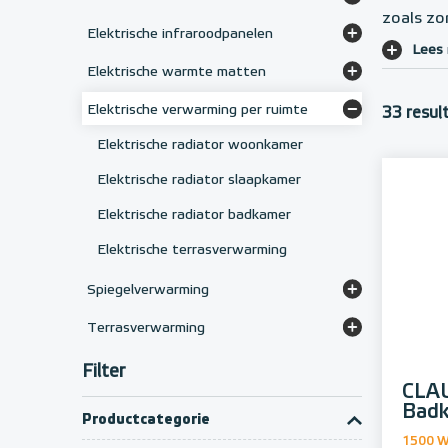
zoals zo
Elektrische designradiatoren
Convectoren voor luchtverwarming
Elektrische infraroodpanelen
Lees
Elektrische badkamerradiatoren
Vorstvrij-convector
Frameloze infraroodpanelen
Elektrische warmte matten
Infraroodpanelen met glasplaat
Karpetverwarming
Elektrische verwarming per ruimte
33 resul
Infrarood plafondverwarming
Droogloopmatten
Elektrische radiator woonkamer
Infrarood spiegelpanelen
Rubbermatten
Elektrische radiator slaapkamer
Elektrische radiator badkamer
Elektrische terrasverwarming
Spiegelverwarming
Anti-condens spiegelverwarming
Terrasverwarming
Infrarood terrasstralers
Filter
CLA
Badk
Productcategorie
1500 W