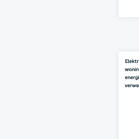
Elekt
woning
energi
verwa