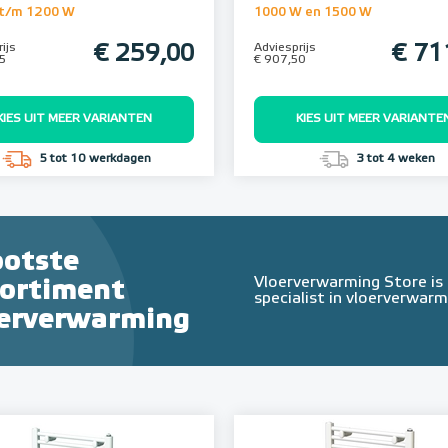
t/m 1200 W
1000 W en 1500 W
ijs
€ 259,00
Adviesprijs
€ 71
5
€ 907,50
KIES UIT MEER VARIANTEN
KIES UIT MEER VARIANTE
5 tot 10 werkdagen
3 tot 4 weken
ootste
Vloerverwarming Store is
sortiment
specialist in vloerverwarm
oerverwarming