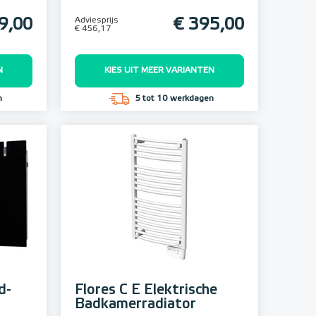
9,00
Adviesprijs
€ 395,00
€ 456,17
N
KIES UIT MEER VARIANTEN
n
5 tot 10 werkdagen
d-
Flores C E Elektrische
Badkamerradiator