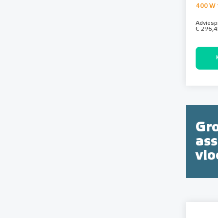
400 W 
Adviespr
€ 296,4
Gr
as
vl