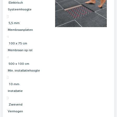
Elektrisch
Systeemhoogte
:
5,5 mm
Membraanplaten
:
100 x 75 cm
Membraan op rol
:
500 x 100 cm
Min. installatiehoogte
:
10 mm
Installatie
:
Zwevend
Vermogen