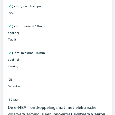
✔
(i.c.m. geschikte lijm)
PVC
:
✔
(i.c.m. minimaal 10mm
egaline)
Tapijt
:
✔
(i.c.m. minimaal 10mm
egaline)
Keuring
:
CE
Garantie
:
10 jaar
De e-HEAT ontkoppelingsmat met elektrische
vloerverwarming is een innovatief systeem waarbij