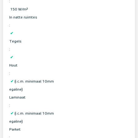
:
150 W/m²
In natte ruimtes
:
✔
Tegels
:
✔
Hout
:
✔
(i.c.m. minimaal 10mm
egaline)
Laminaat
:
✔
(i.c.m. minimaal 10mm
egaline)
Parket
: