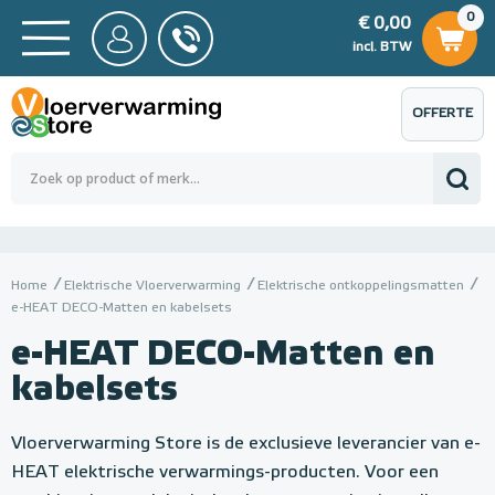
0
€ 0,00
0
€ 0,00
ncl. BTW
incl. BTW
OFFERTE
 0,00
Totaalbedrag (incl. BTW)
€ 0,00
AANVRAGEN
Home
Elektrische Vloerverwarming
Elektrische ontkoppelingsmatten
e-HEAT DECO-Matten en kabelsets
e-HEAT DECO-Matten en
kabelsets
Vloerverwarming Store is de exclusieve leverancier van e-
HEAT elektrische verwarmings-producten. Voor een