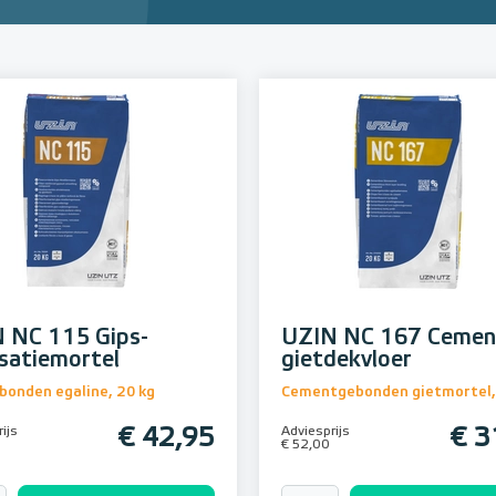
 NC 115 Gips-
UZIN NC 167 Cemen
isatiemortel
gietdekvloer
bonden egaline, 20 kg
Cementgebonden gietmortel,
ijs
€ 42,95
Adviesprijs
€ 3
€ 52,00