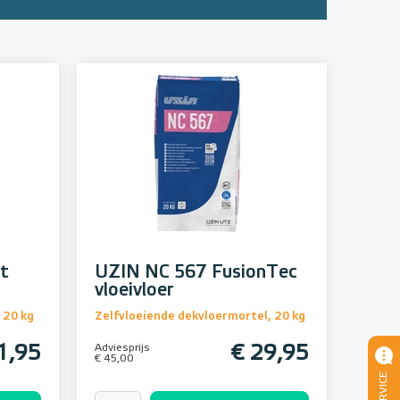
t
UZIN NC 567 FusionTec
vloeivloer
 20 kg
Zelfvloeiende dekvloermortel, 20 kg
1,95
Adviesprijs
€ 29,95
€ 45,00
SERVICE