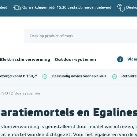
nbod
Op werkdagen vóór 15:30 besteld, morgen geleverd
Desku
0
€ 0,00
Elektrische verwarming
Outdoor-systemen
Vloe
Totaalbedrag
incl. BTW
bezorgd vanaf € 150,-
*
Deskundig advies voor elke klus
Retourte
l. BTW)
€ 0,00
IN UTZ vloersystemen
aratiemortels en Egaline
vloerverwarming is geïnstalleerd door middel van infrezen,
ratiemortel worden dichtgezet. Voor het egaliseren van de vl