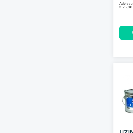
Adviespr
€ 25,00
UZIN