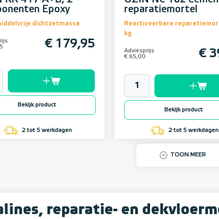
onenten Epoxy
reparatiemortel
iddelvrije dichtzetmassa
Reactiveerbare reparatiemor
kg
ijs
€ 179,95
5
Adviesprijs
€ 3
€ 65,00
Bekijk product
Bekijk product
2 tot 5 werkdagen
2 tot 5 werkdagen
TOON MEER
lines, reparatie- en dekvloerm