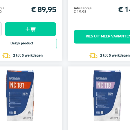
ijs
€ 89,95
Adviesprijs
€ 1
0
€ 19,95
KIES UIT MEER VARIANTE
Bekijk product
2 tot 5 werkdagen
2 tot 5 werkdagen