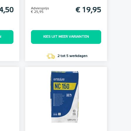
4,50
Adviesprijs
€ 19,95
€ 25,95
N
KIES UIT MEER VARIANTEN
2 tot 5 werkdagen