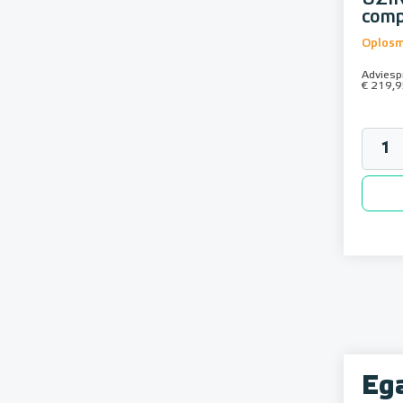
comp
Oplosm
Adviespr
€ 219,9
Ega