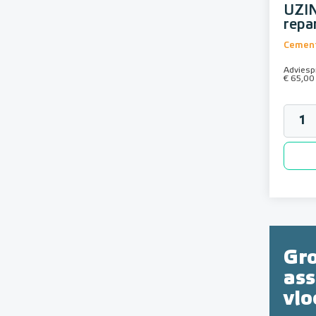
UZIN
repa
Cement
Adviespr
€ 65,00
Gr
as
vl