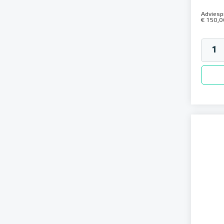
MAGNUM 1-zone regeling
Adviespr
€ 150,0