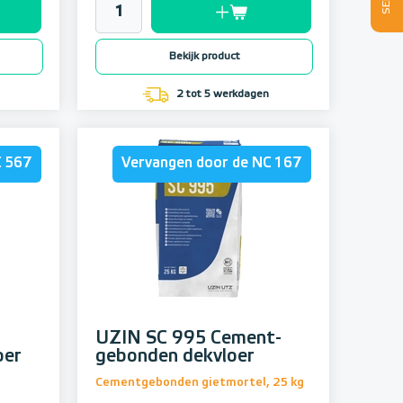
Bekijk product
2 tot 5 werkdagen
C 567
Vervangen door de NC 167
UZIN SC 995 Cement-
oer
gebonden dekvloer
Cementgebonden gietmortel, 25 kg