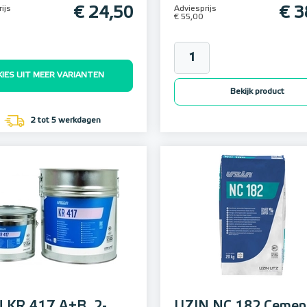
ijs
€ 24,50
Adviesprijs
€ 3
€ 55,00
KIES UIT MEER VARIANTEN
Bekijk product
2 tot 5 werkdagen
 KR 417 A+B, 2-
UZIN NC 182 Cemen