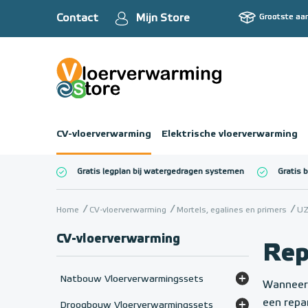
Contact
Mijn Store
Grootste aa
CV-vloerverwarming
Elektrische vloerverwarming
Gratis legplan bij watergedragen systemen
Gratis 
Totaalbedrag (inc
Home
CV-vloerverwarming
Mortels, egalines en primers
UZ
CV-vloerverwarming
Rep
Natbouw Vloerverwarmingssets
Wanneer 
Set - HT-mengverdeler (> 65°C)
een repa
Droogbouw Vloerverwarmingssets