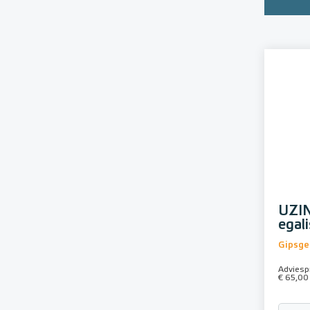
UZIN
egal
Gipsge
Adviespr
€ 65,00