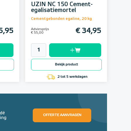
UZIN NC 150 Cement-
egalisatiemortel
Cementgebonden egaline, 20 kg
5,95
Adviesprijs
€ 34,95
€ 55,00
Bekijk product
2 tot 5 werkdagen
 dé
OFFERTE AANVRAGEN
ing