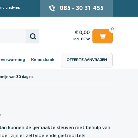
085 - 30 31 455
ndig advies
0
€ 0,00
incl. BTW
rverwarming
Kennisbank
OFFERTE AANVRAGEN
 (incl. BTW)
€ 0,00
rmijn van 30 dagen
s
 dan kunnen de gemaakte sleuven met behulp van
oer zijn er zelfvloeiende gietmortels