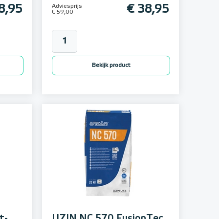
8,95
Adviesprijs
€ 38,95
€ 59,00
Bekijk product
t-
UZIN NC 570 FusionTec