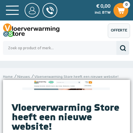
0
€ 0,00
0
€ 0,00
ncl. BTW
incl. BTW
OFFERTE
 0,00
Totaalbedrag (incl. BTW)
€ 0,00
AANVRAGEN
Home
Nieuws
Vloerverwarming Store heeft een nieuwe website!
Vloerverwarming Store
heeft een nieuwe
website!