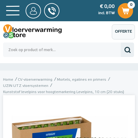
0
€ 0,00
0
€ 0,00
ncl. BTW
incl. BTW
OFFERTE
 0,00
Totaalbedrag (incl. BTW)
€ 0,00
AANVRAGEN
Home
CV-vloerverwarming
Mortels, egalines en primers
UZIN UTZ vloersystemen
Kunststof levelpins voor hoogtemarkering Levelpins, 10 cm (20 stuks)