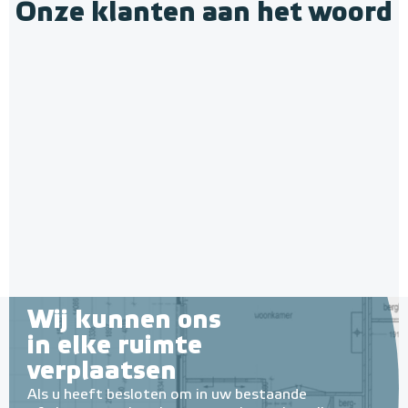
Onze klanten aan het woord
Polystyreen hardfoam
isolatie-platen 4,80 m² (8 st. -
60 x 100 cm à 0,6 cm)
6 en 10 mm dikte
Adviesprijs
€ 109,90
€ 212,50
Wij kunnen ons
in elke ruimte
verplaatsen
Als u heeft besloten om in uw bestaande