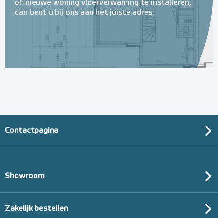
of nieuwe woning vloerverwaming te installeren,
dan bent u bij ons aan het juiste adres.
Multifunctionele contactlijm
spray Spuitbus, 500 ml
Spuitbus, 500ml
Adviesprijs
€ 9,25
€ 20,07
Contactpagina
Showroom
Zakelijk bestellen