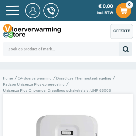
0
€ 0,00
0
€ 0,00
ncl. BTW
incl. BTW
OFFERTE
 0,00
Totaalbedrag (incl. BTW)
€ 0,00
AANVRAGEN
Home
CV-vloerverwarming
Draadloze Thermostaatregeling
Radson Unisenza Plus-zoneregeling
Unisenza Plus Ontvanger Draadloos schakelrelais, UNP-55006