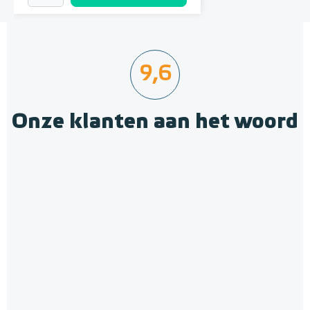
9,6
Onze klanten aan het woord
Krimpnetten 2,52m² / 1,20 x
2,10m, mazen 10cm x 10cm
Gegalvaniseerd staal
Adviesprijs
€ 12,10
€ 14,50