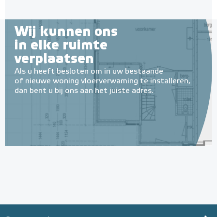
Wij kunnen ons
in elke ruimte
verplaatsen
Als u heeft besloten om in uw bestaande
of nieuwe woning vloerverwaming te installeren,
dan bent u bij ons aan het juiste adres.
Geïsoleerde Noppenplaten
28mm / 11mm EPS-isolatie
(per 10 stuks / 10m²)
Met EPS onderlaag
Adviesprijs
€ 148,00
€ 242,38