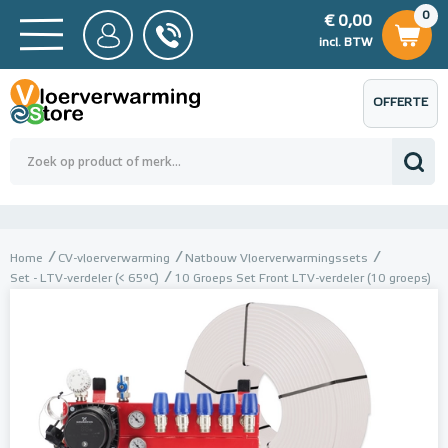
0
€ 0,00
0
€ 0,00
ncl. BTW
incl. BTW
OFFERTE
 0,00
Totaalbedrag (incl. BTW)
€ 0,00
AANVRAGEN
Home
CV-vloerverwarming
Natbouw Vloerverwarmingssets
Set - LTV-verdeler (< 65°C)
10 Groeps Set Front LTV-verdeler (10 groeps)