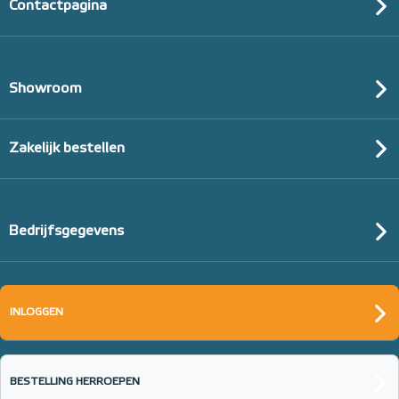
Contactpagina
Showroom
Zakelijk bestellen
Bedrijfsgegevens
Tacker-isolatieplaten, 20mm
(thermisch 10m² per pak)
INLOGGEN
20mm of 30mm thermische isolatie
BESTELLING HERROEPEN
Adviesprijs
€ 99,00