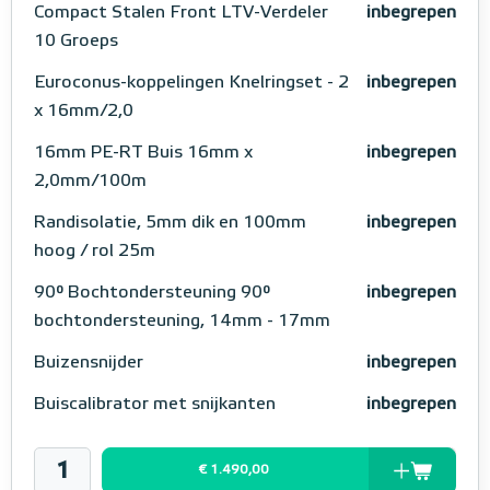
Compact Stalen Front LTV-Verdeler
inbegrepen
10 Groeps
Euroconus-koppelingen Knelringset - 2
inbegrepen
x 16mm/2,0
16mm PE-RT Buis 16mm x
inbegrepen
2,0mm/100m
Randisolatie, 5mm dik en 100mm
inbegrepen
hoog / rol 25m
90° Bochtondersteuning 90°
inbegrepen
bochtondersteuning, 14mm - 17mm
Buizensnijder
inbegrepen
Buiscalibrator met snijkanten
inbegrepen
€ 1.490,00