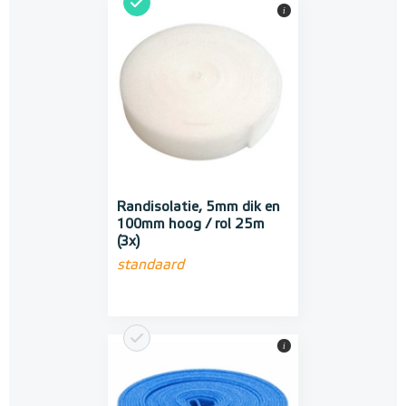
i
Randisolatie, 5mm dik en
100mm hoog / rol 25m
(3x)
standaard
i