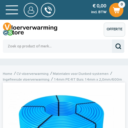
0
€ 0,00
0
€ 0,00
ncl. BTW
incl. BTW
OFFERTE
 0,00
Totaalbedrag (incl. BTW)
€ 0,00
AANVRAGEN
Home
CV-vloerverwarming
Materialen voor Dunbed-systemen
Ingefreesde vloerverwarming
14mm PE-RT Buis 14mm x 2,0mm/600m