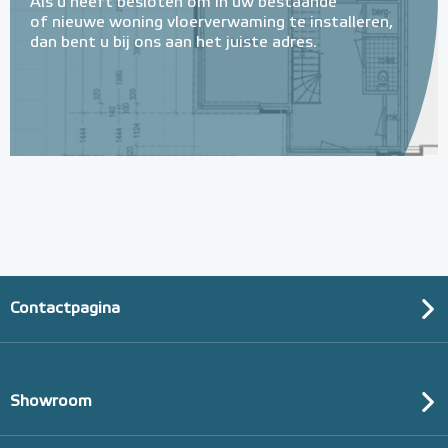
Als u heeft besloten om in uw bestaande
of nieuwe woning vloerverwaming te installeren,
dan bent u bij ons aan het juiste adres.
14mm PE-RT Buis 14mm x
2,0mm/600m
14mm x 2,0mm
Adviesprijs
€ 365,00
€ 750,00
Contactpagina
Showroom