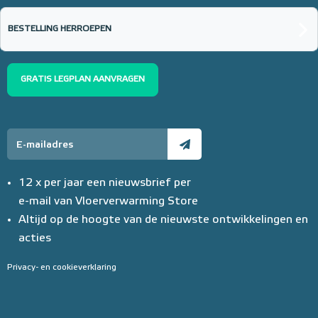
20mm of 30mm thermische isolatie
BESTELLING HERROEPEN
Adviesprijs
€ 99,00
€ 152,23
GRATIS LEGPLAN AANVRAGEN
12 x per jaar een nieuwsbrief per
e-mail van Vloerverwarming Store
Altijd op de hoogte van de nieuwste ontwikkelingen en
acties
Privacy- en cookieverklaring