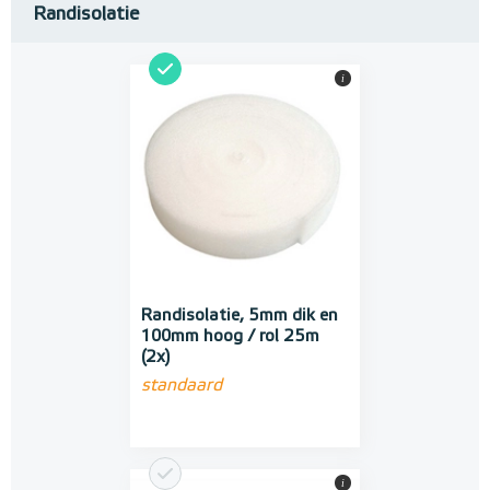
Randisolatie
i
Randisolatie, 5mm dik en
100mm hoog / rol 25m
(2x)
standaard
i