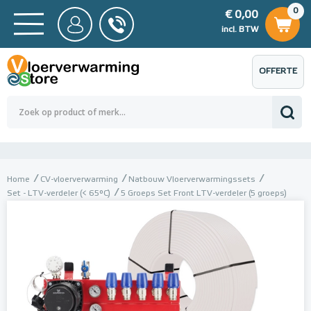
0
€ 0,00
0
€ 0,00
ncl. BTW
incl. BTW
OFFERTE
 0,00
Totaalbedrag (incl. BTW)
€ 0,00
AANVRAGEN
Home
CV-vloerverwarming
Natbouw Vloerverwarmingssets
Set - LTV-verdeler (< 65°C)
5 Groeps Set Front LTV-verdeler (5 groeps)