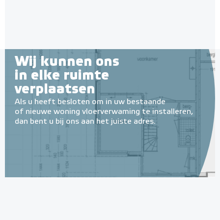
Adviesprijs
€ 12,10
€ 14,50
Wij kunnen ons
in elke ruimte
verplaatsen
Als u heeft besloten om in uw bestaande
of nieuwe woning vloerverwaming te installeren,
dan bent u bij ons aan het juiste adres.
Geïsoleerde Noppenplaten
28mm / 11mm EPS-isolatie
(per 10 stuks / 10m²)
Met EPS onderlaag