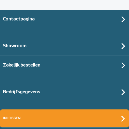
Adviesprijs
€ 148,00
€ 242,38
Contactpagina
Showroom
Zakelijk bestellen
Bedrijfsgegevens
Tacker-isolatieplaten, 20mm
(thermisch 10m² per pak)
INLOGGEN