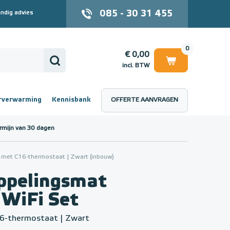
085 - 30 31 455
ndig advies
0
€ 0,00
incl. BTW
rverwarming
Kennisbank
OFFERTE AANVRAGEN
 (incl. BTW)
€ 0,00
rmijn van 30 dagen
 met C16-thermostaat | Zwart (inbouw)
ppelingsmat
 WiFi Set
6-thermostaat | Zwart