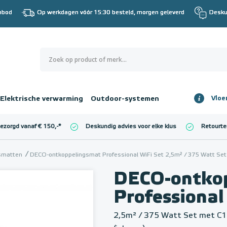
nbod
Op werkdagen vóór 15:30 besteld, morgen geleverd
Desku
0
€ 0,00
Elektrische verwarming
Outdoor-systemen
Vloe
Totaalbedrag
incl. BTW
bezorgd vanaf € 150,-
*
Deskundig advies voor elke klus
Retourte
l. BTW)
€ 0,00
gsmatten
DECO-ontkoppelingsmat Professional WiFi Set 2,5m² / 375 Watt Set
DECO-ontko
Professional
2,5m² / 375 Watt Set met C1