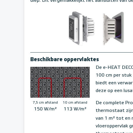
diep. Dit vergemakkelijkt het aansluiten van d
Beschikbare oppervlaktes
De e-HEAT DECO
100 cm per stuk
biedt een verwa
deze op een lusa
De complete Pro
7,5 cm afstand
10 cm afstand
150 W/m²
113 W/m²
thermostaat zijn
van 1 m² tot en
vloeroppervlak gr