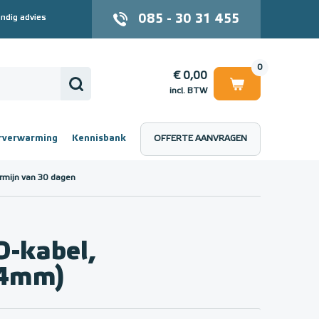
085 - 30 31 455
ndig advies
0
€ 0,00
incl. BTW
rverwarming
Kennisbank
OFFERTE AANVRAGEN
 (incl. BTW)
€ 0,00
rmijn van 30 dagen
-kabel,
(4mm)