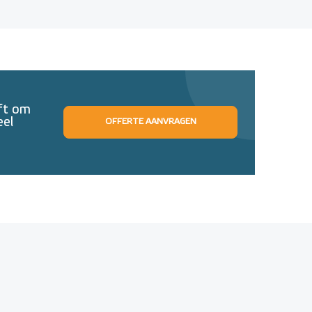
eft om
eel
OFFERTE AANVRAGEN