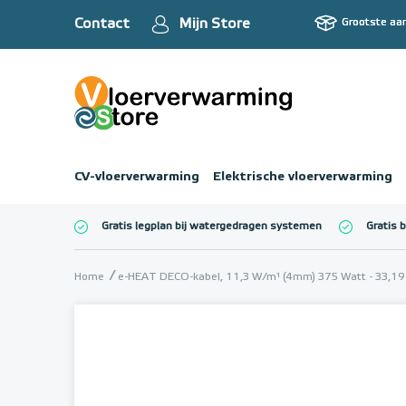
Contact
Mijn Store
Grootste aa
CV-vloerverwarming
Elektrische vloerverwarming
Gratis legplan bij watergedragen systemen
Gratis 
Totaalbedrag (inc
Home
e-HEAT DECO-kabel, 11,3 W/m¹ (4mm) 375 Watt - 33,19