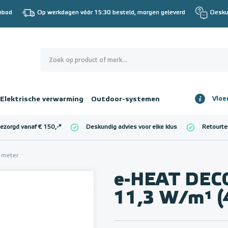
nbod
Op werkdagen vóór 15:30 besteld, morgen geleverd
Desku
0
€ 0,00
Elektrische verwarming
Outdoor-systemen
Vloe
Totaalbedrag
incl. BTW
bezorgd vanaf € 150,-
*
Deskundig advies voor elke klus
Retourte
l. BTW)
€ 0,00
 meter
e-HEAT DECO
11,3 W/m¹ 