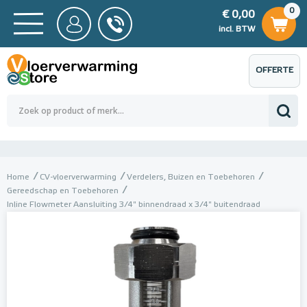
0
€ 0,00
0
€ 0,00
ncl. BTW
incl. BTW
OFFERTE
 0,00
Totaalbedrag (incl. BTW)
€ 0,00
AANVRAGEN
Home
CV-vloerverwarming
Verdelers, Buizen en Toebehoren
Gereedschap en Toebehoren
Inline Flowmeter Aansluiting 3/4" binnendraad x 3/4" buitendraad