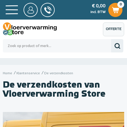
0
€ 0,00
0
€ 0,00
ncl. BTW
incl. BTW
OFFERTE
 0,00
Totaalbedrag (incl. BTW)
€ 0,00
AANVRAGEN
Home
Klantenservice
De verzendkosten
De verzendkosten van
Vloerverwarming Store