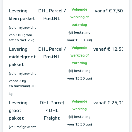
Volgende
Levering
DHL Parcel /
vanaf € 7,50
werkdag of
klein pakket
PostNL
zaterdag
(volume)gewicht
(bij bestelling
van 100 gram
tot en met 2 kg
vóór 15.30 uur)
Volgende
Levering
DHL Parcel /
vanaf € 12,50
werkdag of
middelgroot
PostNL
zaterdag
pakket
(bij bestelling
(volume)gewicht
vóór 15.30 uur)
vanaf 2 kg
en maximaal 20
kg
Volgende
Levering
DHL Parcel
vanaf € 25,00
werkdag
groot
/ DHL
(bij bestelling
pakket
Freight
vóór 15.30 uur)
(volume)gewicht