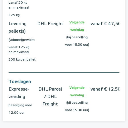
vanaf 20 kg
en maximaal
125 kg
Volgende
Levering
DHL Freight
vanaf € 47,50
werkdag
pallet(s)
(bij bestelling
(volume)gewicht
vóór 15.30 uur)
vanaf 125 kg
en maximaal
500 kg per pallet
Toeslagen
Volgende
Expresse-
DHL Parcel
vanaf € 12,50
werkdag
zending
/ DHL
(bij bestelling
Freight
bezorging vóór
vóór 15.30 uur)
12:00 uur