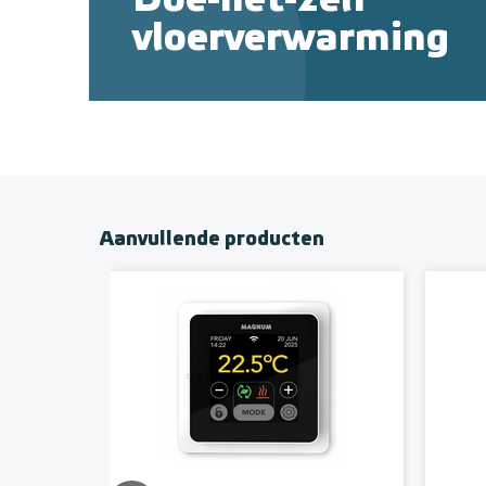
Doe-het-zelf
vloerverwarming
Aanvullende producten