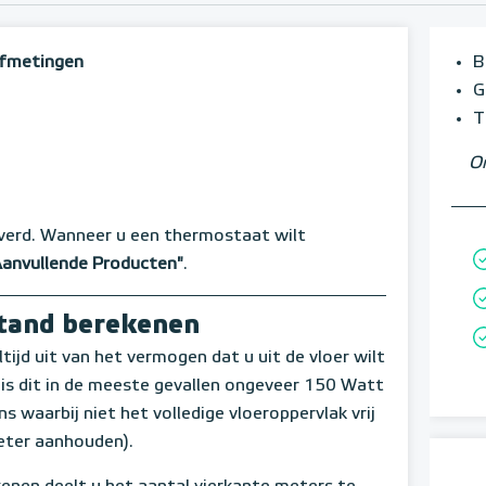
 afmetingen
B
G
T
Om
verd. Wanneer u een thermostaat wilt
Aanvullende Producten"
.
stand berekenen
ltijd uit van het vermogen dat u uit de vloer wilt
s is dit in de meeste gevallen ongeveer 150 Watt
 waarbij niet het volledige vloeroppervlak vrij
eter aanhouden).