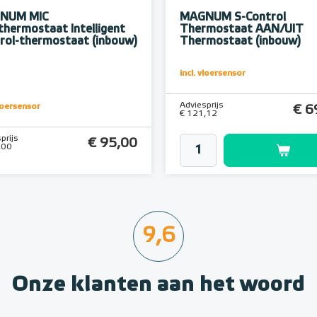
NUM MIC
MAGNUM S-Control
thermostaat Intelligent
Thermostaat AAN/UIT
rol-thermostaat (inbouw)
Thermostaat (inbouw)
incl. vloersensor
Adviesprijs
vloersensor
€ 6
€ 121,12
prijs
€ 95,00
,00
9,6
Onze klanten aan het woord