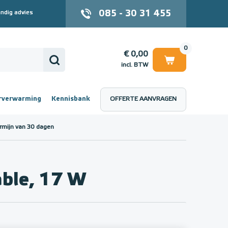
085 - 30 31 455
ndig advies
0
€ 0,00
incl. BTW
rverwarming
Kennisbank
OFFERTE AANVRAGEN
 (incl. BTW)
€ 0,00
rmijn van 30 dagen
le, 17 W