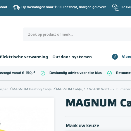
nbod
Op werkdagen vóór 15:30 besteld, morgen geleverd
Desku
0
€ 0,00
Elektrische verwarming
Outdoor-systemen
Vloe
Totaalbedrag
incl. BTW
bezorgd vanaf € 150,-
*
Deskundig advies voor elke klus
Retourte
l. BTW)
€ 0,00
vloer
MAGNUM Heating Cable
MAGNUM Cable, 17 W 400 Watt - 23,5 meter
MAGNUM Cab
Maak uw keuze