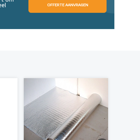
eft om
eel
OFFERTE AANVRAGEN