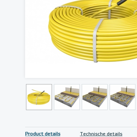
Product details
Technische details