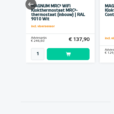
eter
MAGNUM MRC² WiFi
MAG
Klokthermostaat MRC²-
Klok
thermostaat (inbouw) | RAL
Cont
9010 Wit
incl. vloersensor
Adviesprijs
incl. 
€ 17,96
€ 137,90
€ 246,60
Advies
€ 129