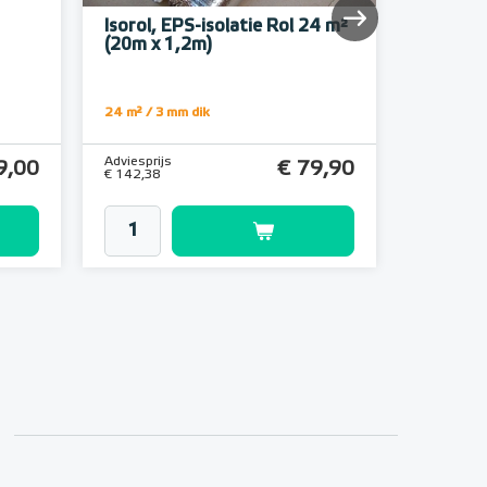
Isorol, EPS-isolatie Rol 24 m²
Alumini
(20m x 1,2m)
24 m² / 3 mm dik
22,5 meter
Adviesprijs
Adviesprijs
9,00
€ 79,90
€ 142,38
€ 9,92