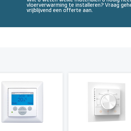
Wilt u weten welke materialen u nodig he
vloerverwarming te installeren? Vraag geh
vrijblijvend een offerte aan.