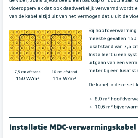
de vloer, zoals bijvoorbeeld een badkuip of douchebak. G
vloeroppervlak dat ook daadwerkelijk verwarmd wordt en
van de kabel altijd uit van het vermogen dat u uit de vloe
Bij hoofdverwarming in
meeste gevallen 150 
lusafstand van 7,5 c
Installeert u een sys
uitgaan van een verm
meter bij een lusafst
7,5 cm afstand
10 cm afstand
150 W/m²
113 W/m²
De kabel in deze set 
8,0 m² hoofdverw
10,6 m² bijverwar
Installatie MDC-verwarmingskabel