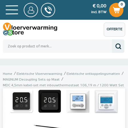
0
€ 0,00
0
€ 0,00
ncl. BTW
incl. BTW
OFFERTE
 0,00
Totaalbedrag (incl. BTW)
€ 0,00
AANVRAGEN
Home
Elektrische Vloerverwarming
Elektrische ontkoppelingsmatten
MAGNUM Decoupling Sets op Maat
MDC 4,5mm kabel-set met inbouwthermostaat 106,19 m / 1200 Watt Set
met inbouwthermostaat