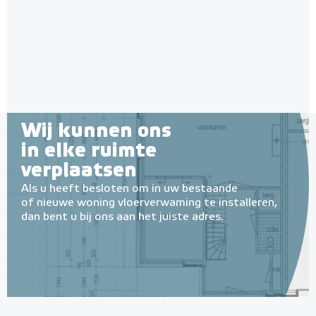
Membraan-platen, 3 m² (4
3 m² of 5 m²
stuks - 100cm x 75cm)
Adviesprijs
€ 72,95
€ 119,79
Wij kunnen ons
in elke ruimte
verplaatsen
Als u heeft besloten om in uw bestaande
of nieuwe woning vloerverwaming te installeren,
dan bent u bij ons aan het juiste adres.