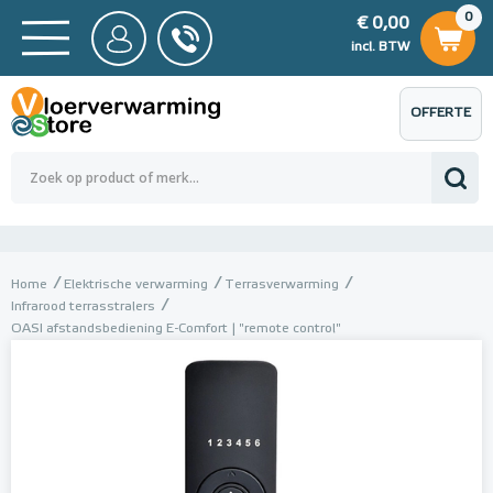
0
€ 0,00
0
€ 0,00
ncl. BTW
incl. BTW
OFFERTE
 0,00
Totaalbedrag (incl. BTW)
€ 0,00
AANVRAGEN
Home
Elektrische verwarming
Terrasverwarming
Infrarood terrasstralers
OASI afstandsbediening E-Comfort | "remote control"