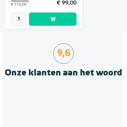
Adviesprijs
€ 99,00
€ 113,24
9,6
Onze klanten aan het woord
Rubbermat Warmtemat |
0,96 m² / 537 Watt (60cm x
160cm)
60cm x 160cm / 537 W