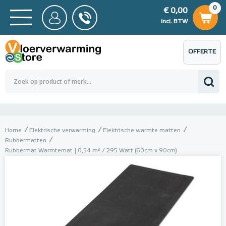
0
€ 0,00
0
€ 0,00
ncl. BTW
incl. BTW
OFFERTE
 0,00
Totaalbedrag (incl. BTW)
€ 0,00
AANVRAGEN
Home
Elektrische verwarming
Elektrische warmte matten
Rubbermatten
Rubbermat Warmtemat | 0,54 m² / 295 Watt (60cm x 90cm)