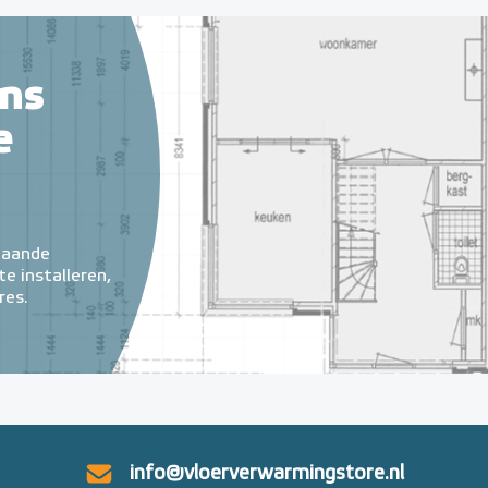
ns
e
taande
e installeren,
res.
info@vloerverwarmingstore.nl