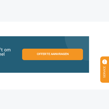
eft om
eel
OFFERTE AANVRAGEN
SERVICE