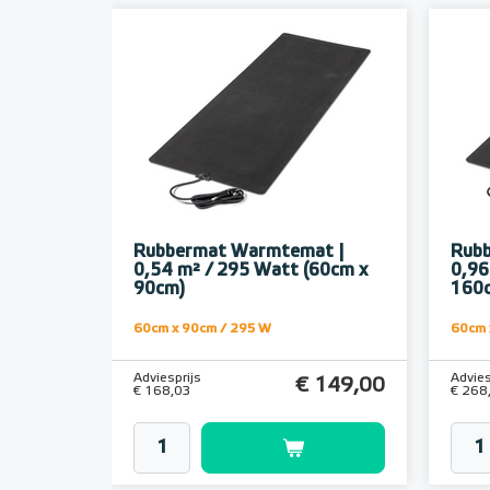
Rubbermat Warmtemat |
Rub
0,54 m² / 295 Watt (60cm x
0,96
90cm)
160
60cm x 90cm / 295 W
60cm 
Adviesprijs
Advies
€ 149,00
€ 168,03
€ 268