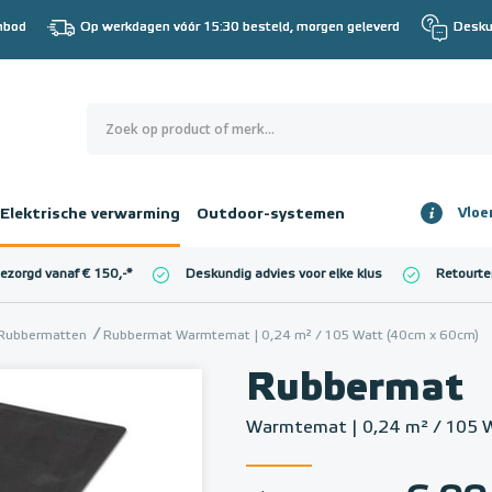
nbod
Op werkdagen vóór 15:30 besteld, morgen geleverd
Desku
0
€ 0,00
Elektrische verwarming
Outdoor-systemen
Vloe
Totaalbedrag
incl. BTW
bezorgd vanaf € 150,-
*
Deskundig advies voor elke klus
Retourte
l. BTW)
€ 0,00
Rubbermatten
Rubbermat Warmtemat | 0,24 m² / 105 Watt (40cm x 60cm)
Rubbermat
Warmtemat | 0,24 m² / 105 