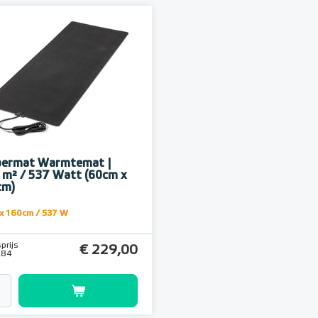
bermat Warmtemat |
 m² / 537 Watt (60cm x
cm)
x 160cm / 537 W
prijs
€ 229,00
,84