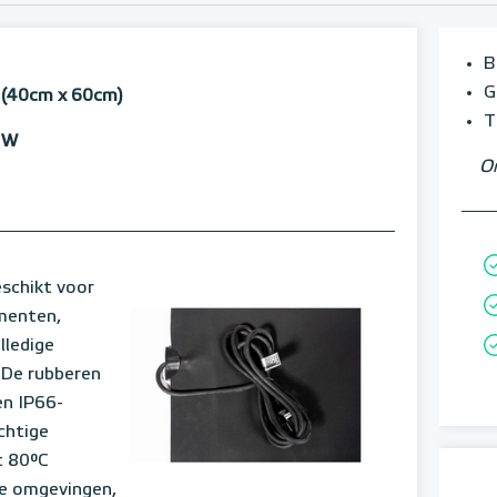
B
G
d (40cm x 60cm)
T
 W
Om
eschikt voor
ementen,
lledige
. De rubberen
en IP66-
chtige
t 80°C
de omgevingen,