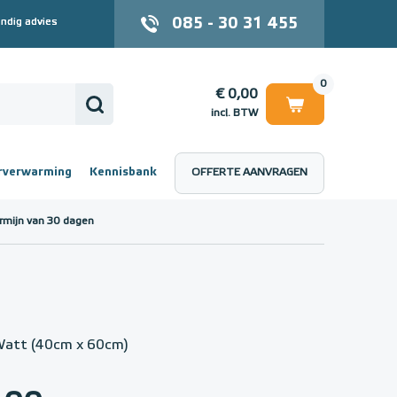
085 - 30 31 455
ndig advies
0
€ 0,00
incl. BTW
rverwarming
Kennisbank
OFFERTE AANVRAGEN
 (incl. BTW)
€ 0,00
rmijn van 30 dagen
Watt (40cm x 60cm)