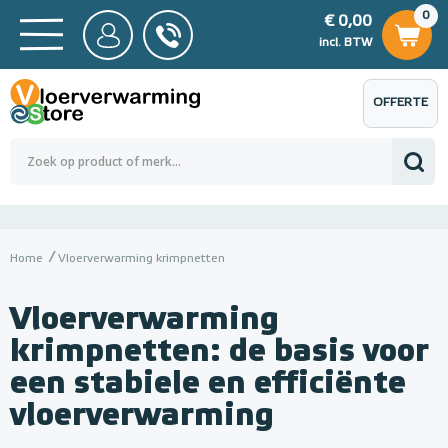
0
€ 0,00
0
€ 0,00
ncl. BTW
incl. BTW
OFFERTE
 0,00
Totaalbedrag (incl. BTW)
€ 0,00
AANVRAGEN
Home
Vloerverwarming krimpnetten
Vloerverwarming
krimpnetten: de basis voor
een stabiele en efficiënte
vloerverwarming