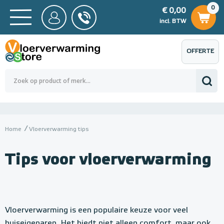
0
€ 0,00
0
€ 0,00
ncl. BTW
incl. BTW
OFFERTE
 0,00
Totaalbedrag (incl. BTW)
€ 0,00
AANVRAGEN
Home
Vloerverwarming tips
Tips voor vloerverwarming
Vloerverwarming is een populaire keuze voor veel
huiseigenaren. Het biedt niet alleen comfort, maar ook