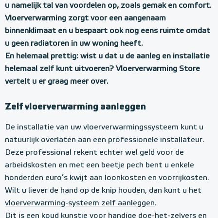
n
u namelijk tal van voordelen op, zoals gemak en comfort.
t
Vloerverwarming zorgt voor een aangenaam
e
binnenklimaat en u bespaart ook nog eens ruimte omdat
e
u geen radiatoren in uw woning heeft.
En helemaal prettig: wist u dat u de aanleg en installatie
r
helemaal zelf kunt uitvoeren? Vloerverwarming Store
z
vertelt u er graag meer over.
e
l
Zelf vloerverwarming aanleggen
f
De installatie van uw vloerverwarmingssysteem kunt u
u
natuurlijk overlaten aan een professionele installateur.
w
Deze professional rekent echter wel geld voor de
arbeidskosten en met een beetje pech bent u enkele
e
honderden euro’s kwijt aan loonkosten en voorrijkosten.
l
Wilt u liever de hand op de knip houden, dan kunt u het
e
vloerverwarming-systeem zelf aanleggen
.
Dit is een koud kunstje voor handige doe-het-zelvers en