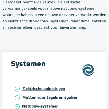
e
Daarnaast heeft u de keuze uit elektrische
r
verwarmingskabels voor nieuwe natbouw-systemen
w
waarbij er kabels in een nieuwe dekvloer verwerkt worden
a
en
elektrische droogbouw-systemen
, maar deze laatsten
zijn echter alleen geschikt voor bijverwarming.
r
m
i
n
g
Systemen
Elektrische oplossingen
Matten voor tegels en egaline
Natbouw-systemen