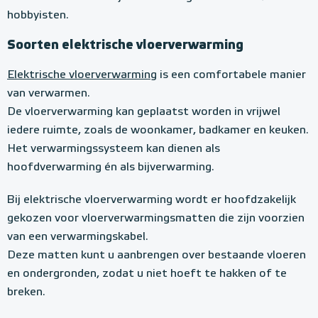
k
hobbyisten.
t
r
Soorten elektrische vloerverwarming
i
Elektrische vloerverwarming
is een comfortabele manier
s
van verwarmen.
c
De vloerverwarming kan geplaatst worden in vrijwel
h
iedere ruimte, zoals de woonkamer, badkamer en keuken.
Het verwarmingssysteem kan dienen als
e
hoofdverwarming én als bijverwarming.
v
l
Bij elektrische vloerverwarming wordt er hoofdzakelijk
gekozen voor vloerverwarmingsmatten die zijn voorzien
o
van een verwarmingskabel.
e
Deze matten kunt u aanbrengen over bestaande vloeren
r
en ondergronden, zodat u niet hoeft te hakken of te
v
breken.