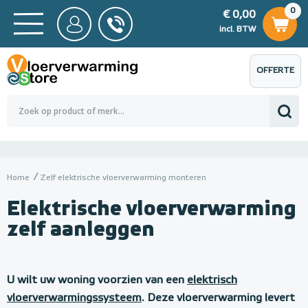
0
€ 0,00
0
€ 0,00
ncl. BTW
incl. BTW
OFFERTE
 0,00
Totaalbedrag (incl. BTW)
€ 0,00
AANVRAGEN
Home
Zelf elektrische vloerverwarming monteren
Elektrische vloerverwarming
zelf aanleggen
M
o
U wilt uw woning voorzien van een
elektrisch
vloerverwarmingssysteem
. Deze vloerverwarming levert