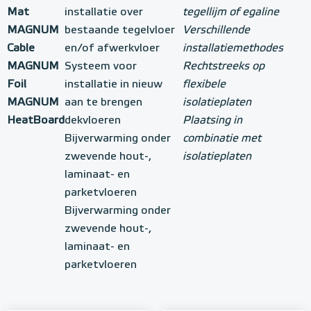
Mat
installatie over
tegellijm of egaline
MAGNUM
bestaande tegelvloer
Verschillende
Cable
en/of afwerkvloer
installatiemethodes
MAGNUM
Systeem voor
Rechtstreeks op
Foil
installatie in nieuw
flexibele
MAGNUM
aan te brengen
isolatieplaten
HeatBoard
dekvloeren
Plaatsing in
Bijverwarming onder
combinatie met
zwevende hout-,
isolatieplaten
laminaat- en
parketvloeren
Bijverwarming onder
zwevende hout-,
laminaat- en
parketvloeren