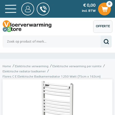
0
€ 0,00
0
€ 0,00
ncl. BTW
incl. BTW
OFFERTE
 0,00
Totaalbedrag (incl. BTW)
€ 0,00
AANVRAGEN
Home
Elektrische verwarming
Elektrische verwarming per ruimte
Elektrische radiator badkamer
Flores C E Elektrische Badkamerradiator 1250 Watt (75cm x 163cm)