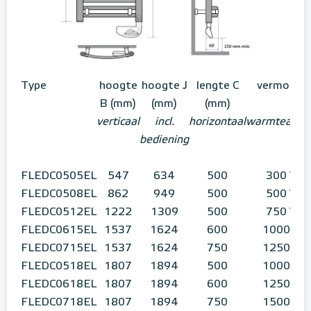
Type
hoogte
hoogte J
lengte C
vermogen
B (mm)
(mm)
(mm)
verticaal
incl.
horizontaal
warmteafgif
bediening
FLEDC0505EL
547
634
500
300 W
FLEDC0508EL
862
949
500
500 W
FLEDC0512EL
1222
1309
500
750 W
FLEDC0615EL
1537
1624
600
1000 W
FLEDC0715EL
1537
1624
750
1250 W
FLEDC0518EL
1807
1894
500
1000 W
FLEDC0618EL
1807
1894
600
1250 W
FLEDC0718EL
1807
1894
750
1500 W