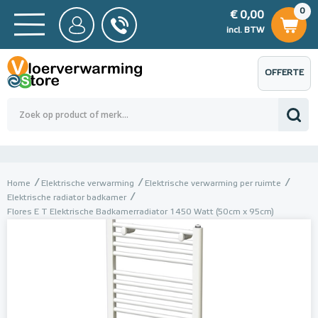
0
€ 0,00
0
€ 0,00
ncl. BTW
incl. BTW
OFFERTE
 0,00
Totaalbedrag (incl. BTW)
€ 0,00
AANVRAGEN
Home
Elektrische verwarming
Elektrische verwarming per ruimte
Elektrische radiator badkamer
Flores E T Elektrische Badkamerradiator 1450 Watt (50cm x 95cm)