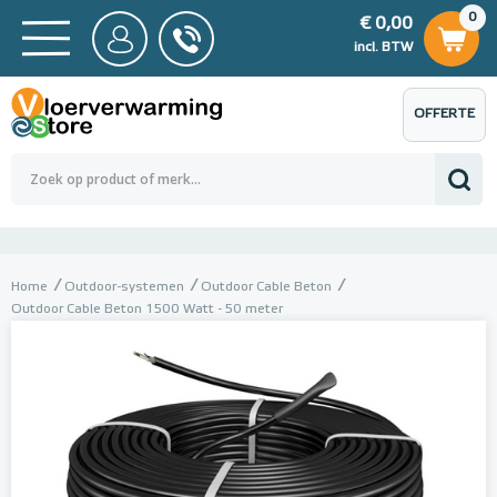
0
€ 0,00
0
€ 0,00
ncl. BTW
incl. BTW
OFFERTE
 0,00
Totaalbedrag (incl. BTW)
€ 0,00
AANVRAGEN
Home
Outdoor-systemen
Outdoor Cable Beton
Outdoor Cable Beton 1500 Watt - 50 meter