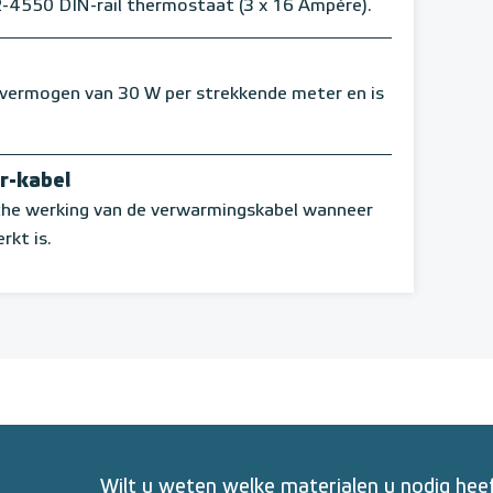
2-4550 DIN-rail thermostaat (3 x 16 Ampère).
ermogen van 30 W per strekkende meter en is
r-kabel
sche werking van de verwarmingskabel wanneer
rkt is.
Wilt u weten welke materialen u nodig he