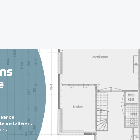
ns
e
taande
e installeren,
res.