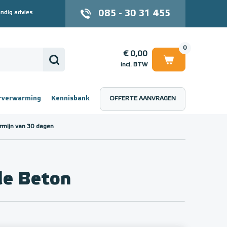
085 - 30 31 455
ndig advies
0
€ 0,00
incl. BTW
rverwarming
Kennisbank
OFFERTE AANVRAGEN
 (incl. BTW)
€ 0,00
rmijn van 30 dagen
le Beton