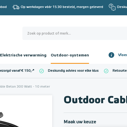
nbod
Op werkdagen vóór 15:30 besteld, morgen geleverd
Desku
0
€ 0,00
Elektrische verwarming
Outdoor-systemen
Vloe
Totaalbedrag
incl. BTW
bezorgd vanaf € 150,-
*
Deskundig advies voor elke klus
Retourte
l. BTW)
€ 0,00
ble Beton 300 Watt - 10 meter
Outdoor Cab
Maak uw keuze