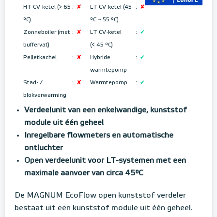
HT CV-ketel (> 65
:
✘
LT CV-ketel (45
:
✘
°C)
°C ~ 55 °C
)
Zonneboiler (met
:
✘
LT CV-ketel
:
✔
buffervat)
(< 45 °C)
Pelletkachel
:
✘
Hybride
:
✔
warmtepomp
Stad- /
:
✘
Warmtepomp
:
✔
blokverwarming
Verdeelunit van een enkelwandige, kunststof
module uit één geheel
Inregelbare flowmeters en automatische
ontluchter
Open verdeelunit voor LT-systemen met een
maximale aanvoer van circa 45°C
De MAGNUM EcoFlow open kunststof verdeler
bestaat uit een kunststof module uit één geheel.