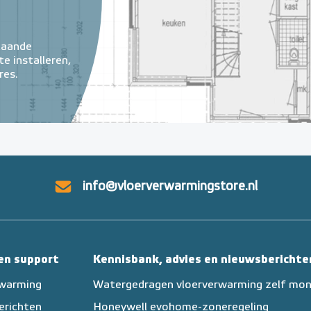
taande
e installeren,
res.
info@vloerverwarmingstore.nl
 en support
Kennisbank, advies en nieuwsberichte
rwarming
Watergedragen vloerverwarming zelf mo
erichten
Honeywell evohome-zoneregeling