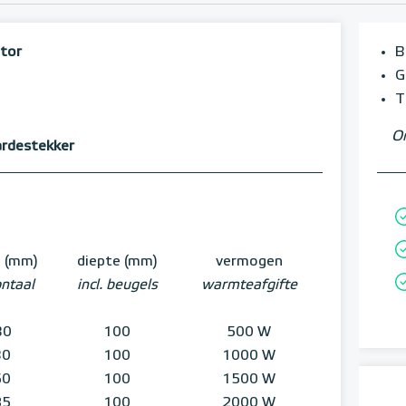
tor
B
G
T
Om
ardestekker
e (mm)
diepte (mm)
vermogen
ontaal
incl. beugels
warmteafgifte
30
100
500 W
30
100
1000 W
60
100
1500 W
85
100
2000 W