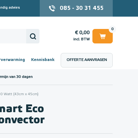
085 - 30 31 455
ndig advies
0
€ 0,00
incl. BTW
rverwarming
Kennisbank
OFFERTE AANVRAGEN
 (incl. BTW)
€ 0,00
rmijn van 30 dagen
00 Watt (43cm x 45cm)
art Eco
convector