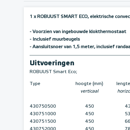
1 x ROBUUST SMART ECO, elektrische convec
- Voorzien van ingebouwde klokthermostaat
- Inclusief muurbeugels
- Aansluitsnoer van 1,5 meter, inclusief randa
Uitvoeringen
ROBUUST Smart Eco;
Type
hoogte (mm)
lengt
verticaal
horiz
430750500
450
4
430751000
450
5
430751500
450
6
430752000
450
7