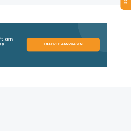
eft om
eel
OFFERTE AANVRAGEN