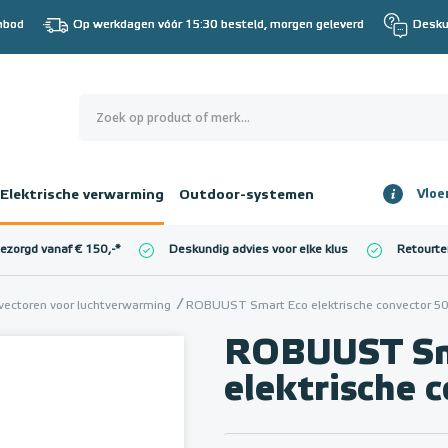
nbod
Op werkdagen vóór 15:30 besteld, morgen geleverd
Desku
0
€ 0,00
Elektrische verwarming
Outdoor-systemen
Vloe
Totaalbedrag
incl. BTW
bezorgd vanaf € 150,-
*
Deskundig advies voor elke klus
Retourte
l. BTW)
€ 0,00
vectoren voor luchtverwarming
ROBUUST Smart Eco elektrische convector 5
ROBUUST Sm
elektrische 