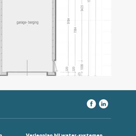
n
Verlegplan bij water-systemen