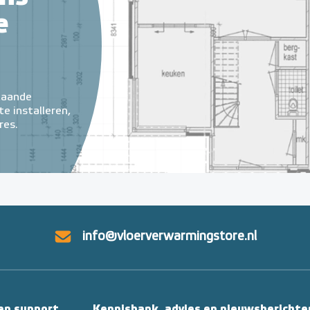
e
taande
e installeren,
res.
info@vloerverwarmingstore.nl
 en support
Kennisbank, advies en nieuwsberichte