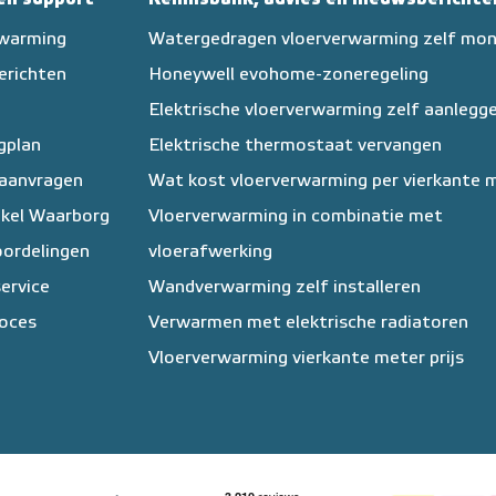
rwarming
Watergedragen vloerverwarming zelf mo
erichten
Honeywell evohome-zoneregeling
Elektrische vloerverwarming zelf aanlegg
egplan
Elektrische thermostaat vervangen
 aanvragen
Wat kost vloerverwarming per vierkante 
kel Waarborg
Vloerverwarming in combinatie met
ordelingen
vloerafwerking
ervice
Wandverwarming zelf installeren
oces
Verwarmen met elektrische radiatoren
Vloerverwarming vierkante meter prijs