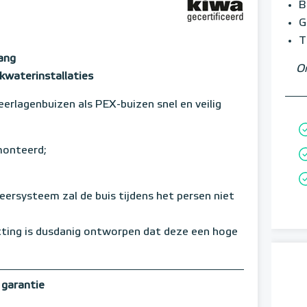
B
G
T
ang
Om
kwaterinstallaties
erlagenbuizen als PEX-buizen snel en veilig
monteerd;
keersysteem zal de buis tijdens het persen niet
tting is dusdanig ontworpen dat deze een hoge
 garantie