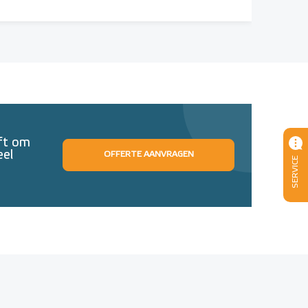
eft om
eel
OFFERTE AANVRAGEN
SERVICE