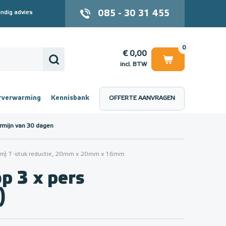
085 - 30 31 455
ndig advies
0
€ 0,00
incl. BTW
rverwarming
Kennisbank
OFFERTE AANVRAGEN
 (incl. BTW)
€ 0,00
rmijn van 30 dagen
20mm) T-stuk reductie, 20mm x 20mm x 16mm
p 3 x pers
)