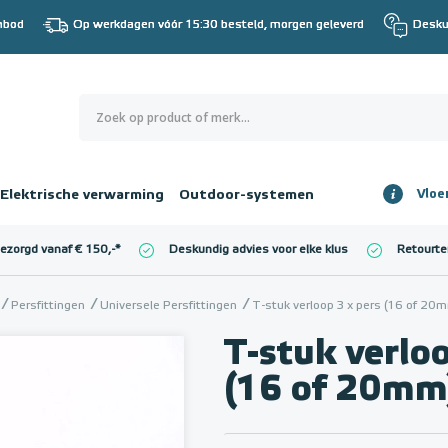
nbod
Op werkdagen vóór 15:30 besteld, morgen geleverd
Desku
0
€ 0,00
Elektrische verwarming
Outdoor-systemen
Vloe
Totaalbedrag
incl. BTW
bezorgd vanaf € 150,-
*
Deskundig advies voor elke klus
Retourte
l. BTW)
€ 0,00
Persfittingen
Universele Persfittingen
T-stuk verloop 3 x pers (16 of 
T-stuk verloo
(16 of 20mm