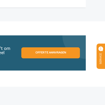
eft om
eel
OFFERTE AANVRAGEN
SERVICE