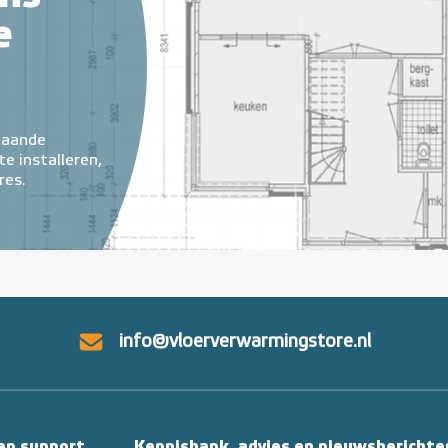
e
taande
e installeren,
res.
info@vloerverwarmingstore.nl
 en support
Kennisbank, advies en nieuwsberichte