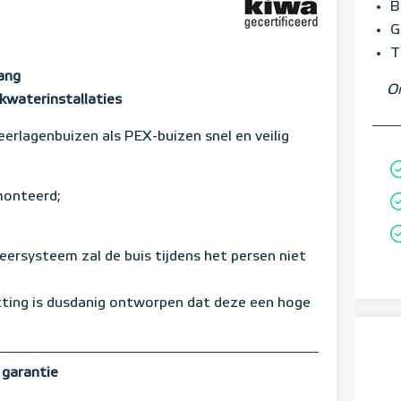
B
G
T
ang
Om
kwaterinstallaties
erlagenbuizen als PEX-buizen snel en veilig
monteerd;
keersysteem zal de buis tijdens het persen niet
tting is dusdanig ontworpen dat deze een hoge
 garantie