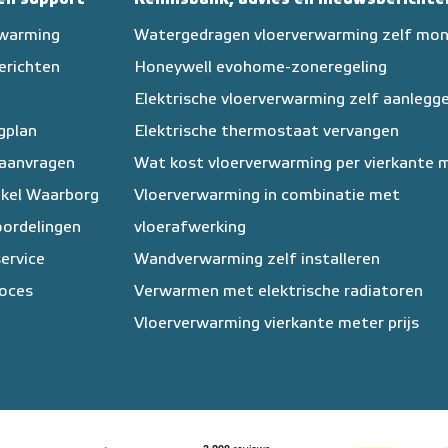
rwarming
Watergedragen vloerverwarming zelf mo
erichten
Honeywell evohome-zoneregeling
Elektrische vloerverwarming zelf aanlegg
egplan
Elektrische thermostaat vervangen
 aanvragen
Wat kost vloerverwarming per vierkante 
kel Waarborg
Vloerverwarming in combinatie met
ordelingen
vloerafwerking
ervice
Wandverwarming zelf installeren
oces
Verwarmen met elektrische radiatoren
Vloerverwarming vierkante meter prijs