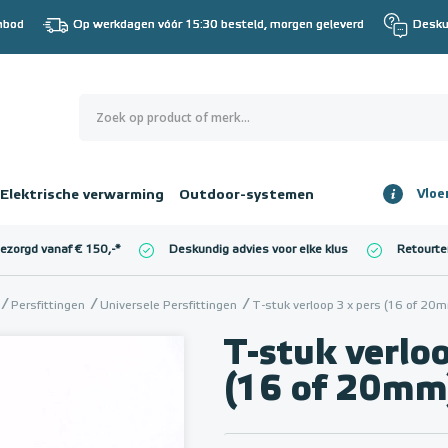
nbod
Op werkdagen vóór 15:30 besteld, morgen geleverd
Desku
0
€ 0,00
Elektrische verwarming
Outdoor-systemen
Vloe
Totaalbedrag
incl. BTW
bezorgd vanaf € 150,-
*
Deskundig advies voor elke klus
Retourte
l. BTW)
€ 0,00
Persfittingen
Universele Persfittingen
T-stuk verloop 3 x pers (16 of 
T-stuk verloo
(16 of 20mm