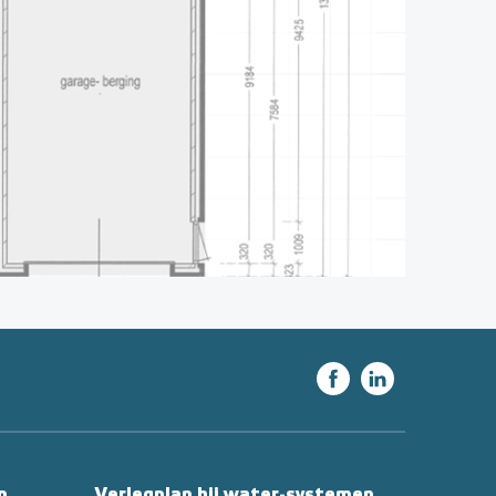
n
Verlegplan bij water-systemen