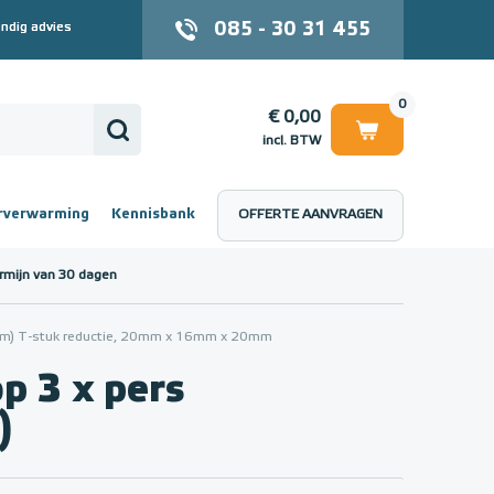
085 - 30 31 455
ndig advies
0
€ 0,00
incl. BTW
rverwarming
Kennisbank
OFFERTE AANVRAGEN
 (incl. BTW)
€ 0,00
rmijn van 30 dagen
20mm) T-stuk reductie, 20mm x 16mm x 20mm
p 3 x pers
)