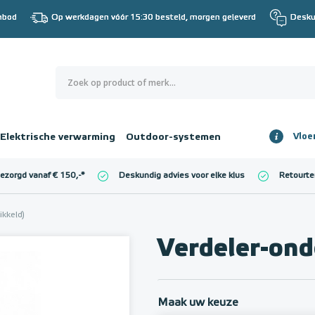
nbod
Op werkdagen vóór 15:30 besteld, morgen geleverd
Desku
0
€ 0,00
Elektrische verwarming
Outdoor-systemen
Vloe
Totaalbedrag
incl. BTW
bezorgd vanaf € 150,-
*
Deskundig advies voor elke klus
Retourte
l. BTW)
€ 0,00
ikkeld)
Verdeler-ond
Maak uw keuze