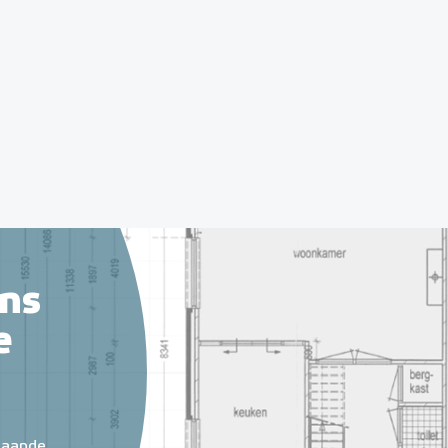
ns
e
taande