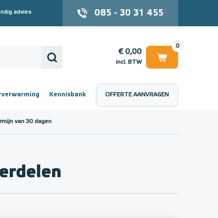
085 - 30 31 455
ndig advies
0
€ 0,00
incl. BTW
rverwarming
Kennisbank
OFFERTE AANVRAGEN
 (incl. BTW)
€ 0,00
rmijn van 30 dagen
erdelen