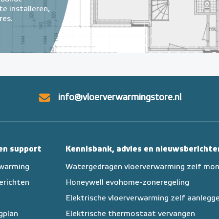
e installeren,
res.
info@vloerverwarmingstore.nl
 en support
Kennisbank, advies en nieuwsberichte
rwarming
Watergedragen vloerverwarming zelf mo
erichten
Honeywell evohome-zoneregeling
Elektrische vloerverwarming zelf aanlegg
egplan
Elektrische thermostaat vervangen