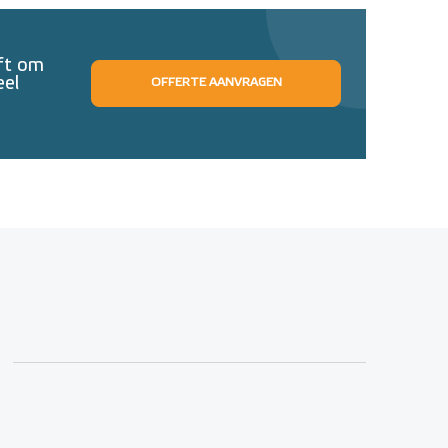
eft om
eel
OFFERTE AANVRAGEN