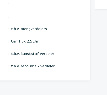
:
:
:
t.b.v. mengverdelers
:
Camflux 2,5L/m
:
t.b.v. kunststof verdeler
:
t.b.v. retourbalk verdeler