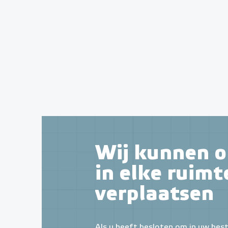
Wij kunnen o
in elke ruimt
verplaatsen
Als u heeft besloten om in uw bes