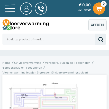
0
€ 0,00
0
€ 0,00
ncl. BTW
incl. BTW
OFFERTE
 0,00
Totaalbedrag (incl. BTW)
€ 0,00
AANVRAGEN
Home
CV-vloerverwarming
Verdelers, Buizen en Toebehoren
Gereedschap en Toebehoren
Vloerverwarming legplan 3 groepen (3 vloerverwarmingsbuizen)