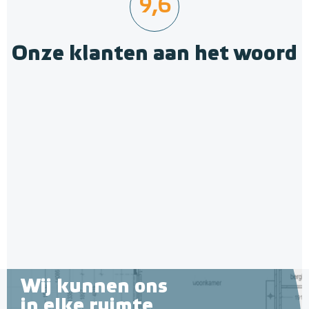
9,6
Onze klanten aan het woord
Geïsoleerde Noppenplaten
28mm / 11mm EPS-isolatie
(per 10 stuks / 10m²)
Met EPS onderlaag
Adviesprijs
€ 148,00
€ 242,38
Wij kunnen ons
in elke ruimte