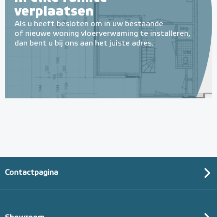
verplaatsen
Als u heeft besloten om in uw bestaande
of nieuwe woning vloerverwaming te installeren,
dan bent u bij ons aan het juiste adres.
Tacker-isolatieplaten, 20mm
(thermisch 10m² per pak)
20mm of 30mm thermische isolatie
Adviesprijs
€ 99,00
€ 152,23
Contactpagina