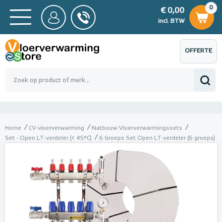
0
€ 0,00
0
€ 0,00
ncl. BTW
incl. BTW
OFFERTE
 0,00
Totaalbedrag (incl. BTW)
€ 0,00
AANVRAGEN
Home
CV-vloerverwarming
Natbouw Vloerverwarmingssets
Set - Open LT-verdeler (< 45°C)
6 Groeps Set Open LT-verdeler (6 groeps)