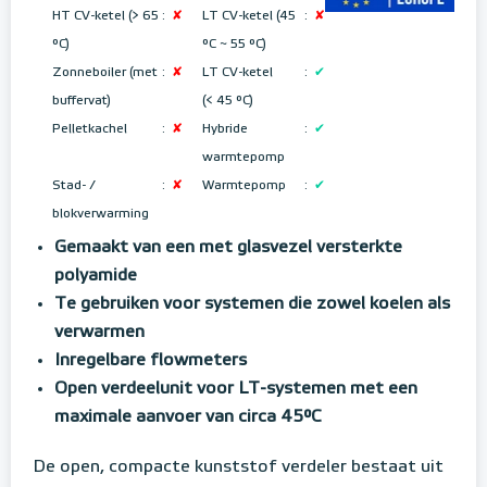
HT CV-ketel (> 65
:
✘
LT CV-ketel (45
:
✘
°C)
°C ~ 55 °C
)
Zonneboiler (met
:
✘
LT CV-ketel
:
✔
buffervat)
(< 45 °C)
Pelletkachel
:
✘
Hybride
:
✔
warmtepomp
Stad- /
:
✘
Warmtepomp
:
✔
blokverwarming
Gemaakt van een met glasvezel versterkte
polyamide
Te gebruiken voor systemen die zowel koelen als
verwarmen
Inregelbare flowmeters
Open verdeelunit voor LT-systemen met een
maximale aanvoer van circa 45°C
De open, compacte kunststof verdeler bestaat uit