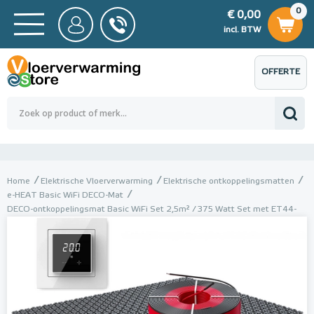
0
€ 0,00
0
€ 0,00
ncl. BTW
incl. BTW
OFFERTE
 0,00
Totaalbedrag (incl. BTW)
€ 0,00
AANVRAGEN
Home
Elektrische Vloerverwarming
Elektrische ontkoppelingsmatten
e-HEAT Basic WiFi DECO-Mat
DECO-ontkoppelingsmat Basic WiFi Set 2,5m² / 375 Watt Set met ET44-
thermostaat | Wit (inbouw)