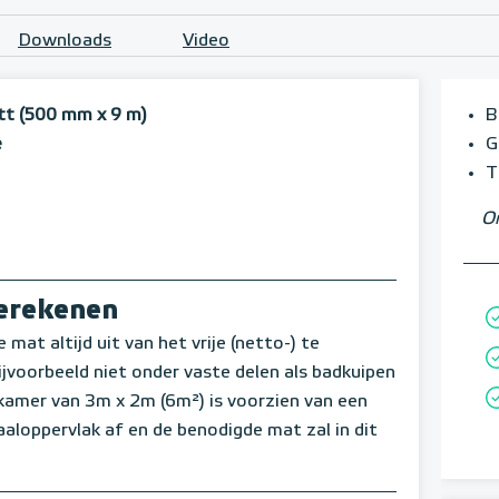
Downloads
Video
tt (500 mm x 9 m)
B
e
G
T
Om
berekenen
mat altijd uit van het vrije (netto-) te
voorbeeld niet onder vaste delen als badkuipen
amer van 3m x 2m (6m²) is voorzien van een
aloppervlak af en de benodigde mat zal in dit