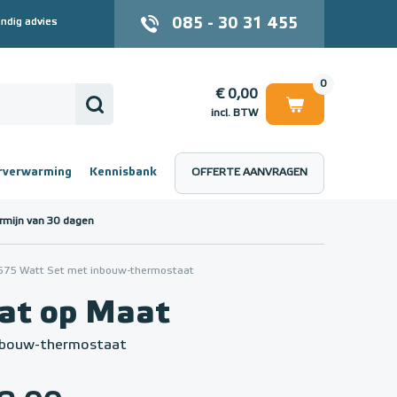
085 - 30 31 455
ndig advies
0
€ 0,00
incl. BTW
rverwarming
Kennisbank
OFFERTE AANVRAGEN
 (incl. BTW)
€ 0,00
rmijn van 30 dagen
675 Watt Set met inbouw-thermostaat
t op Maat
inbouw-thermostaat