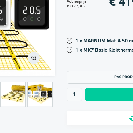
€ 41
Adviesprijs
€ 827,46
1 x MAGNUM Mat 4,50 m²
1 x MIC² Basic Klokthermo
PAS PROD