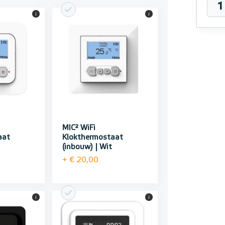
i
i
MIC² WiFi
aat
Klokthermostaat
(inbouw) | Wit
+ € 20,00
i
i