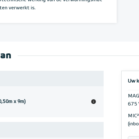
ten verwerkt is.
aan
Uw k
MAG
0,50m x 9m)
i
675 
MIC²
(inb