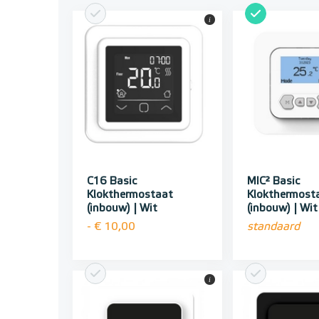
i
C16 Basic
MIC² Basic
Klokthermostaat
Klokthermost
(inbouw) | Wit
(inbouw) | Wit
- € 10,00
standaard
i