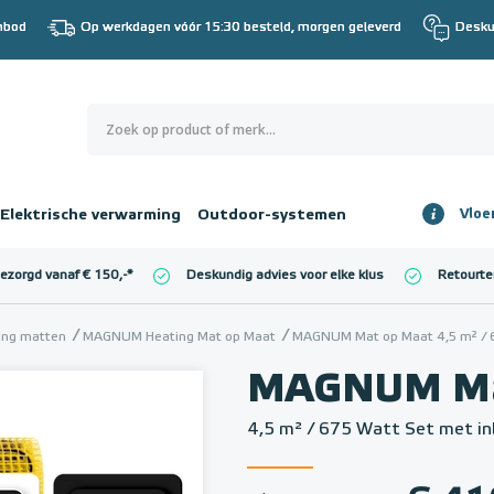
nbod
Op werkdagen vóór 15:30 besteld, morgen geleverd
Desku
0
€ 0,00
Elektrische verwarming
Outdoor-systemen
Vloe
Totaalbedrag
incl. BTW
bezorgd vanaf € 150,-
*
Deskundig advies voor elke klus
Retourte
l. BTW)
€ 0,00
ming matten
MAGNUM Heating Mat op Maat
MAGNUM Mat op Maat 4,5 m² / 
MAGNUM Ma
4,5 m² / 675 Watt Set met 