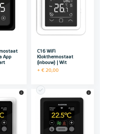
rmostaat
C16 WiFi
a App
Klokthermostaat
art
(inbouw) | Wit
+ € 20,00
i
i