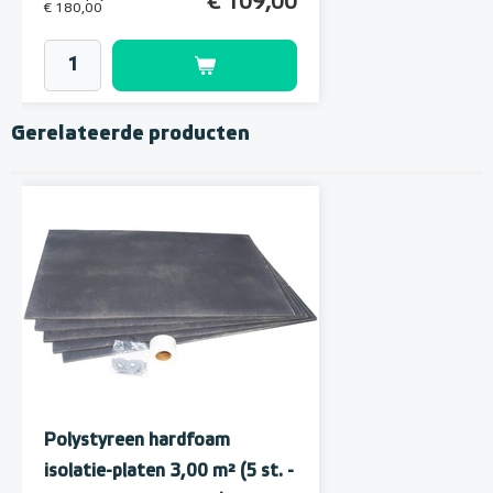
€ 109,00
€ 180,00
Gerelateerde producten
MAGNUM MRC² WiFi
Klokthermostaat MRC²-
thermostaat (inbouw) | RAL
Polystyreen hardfoam
incl. vloersensor
9010 Wit
isolatie-platen 3,00 m² (5 st. -