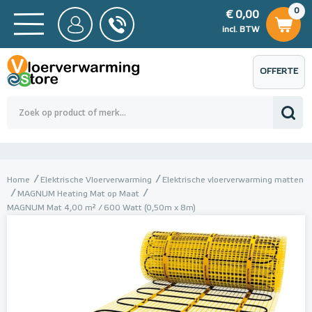
0
€ 0,00
0
€ 0,00
ncl. BTW
incl. BTW
OFFERTE
 0,00
Totaalbedrag (incl. BTW)
€ 0,00
AANVRAGEN
Home
Elektrische Vloerverwarming
Elektrische vloerverwarming matten
MAGNUM Heating Mat op Maat
MAGNUM Mat 4,00 m² / 600 Watt (0,50m x 8m)