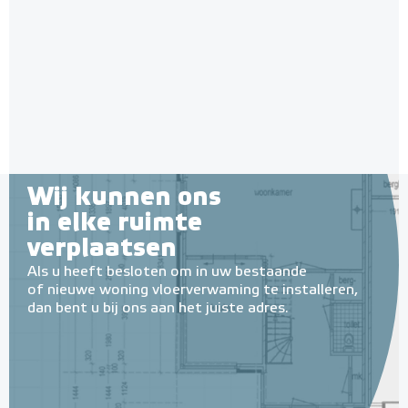
9011 Zwart
isolatie-platen 4,80 m² (8 st. -
60 x 100 cm à 0,6 cm)
Adviesprijs
€ 109,00
6 en 10 mm dikte
€ 180,00
Adviesprijs
€ 109,90
€ 212,50
Wij kunnen ons
in elke ruimte
verplaatsen
Als u heeft besloten om in uw bestaande
of nieuwe woning vloerverwaming te installeren,
dan bent u bij ons aan het juiste adres.
MAGNUM MRC² WiFi
Klokthermostaat MRC²-
thermostaat (inbouw) | RAL
Multifunctionele contactlijm