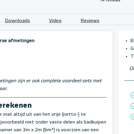
Downloads
Video
Reviews
erse afmetingen
B
G
T
Om
tingen zijn er ook complete voordeel-sets met
aar.
berekenen
mat altijd uit van het vrije (netto-) te
voorbeeld niet onder vaste delen als badkuipen
amer van 3m x 2m (6m²) is voorzien van een