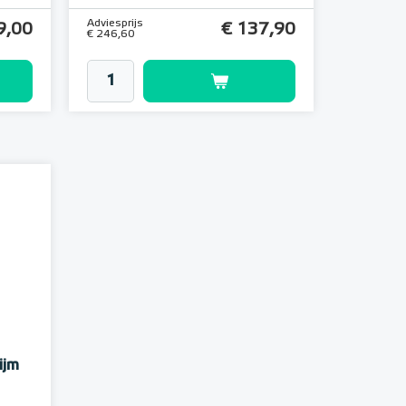
Adviesprijs
9,00
€ 137,90
€ 246,60
ijm