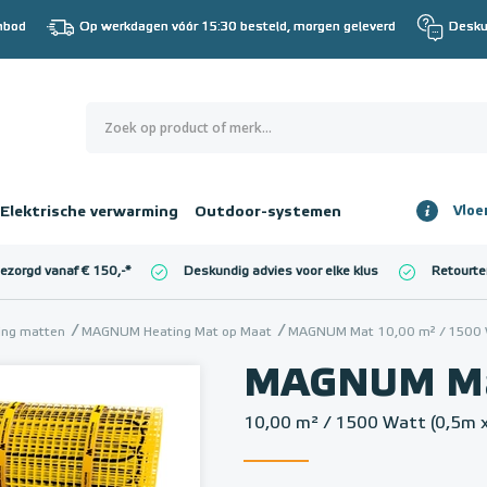
nbod
Op werkdagen vóór 15:30 besteld, morgen geleverd
Desku
0
€ 0,00
Elektrische verwarming
Outdoor-systemen
Vloe
Totaalbedrag
incl. BTW
bezorgd vanaf € 150,-
*
Deskundig advies voor elke klus
Retourte
l. BTW)
€ 0,00
ming matten
MAGNUM Heating Mat op Maat
MAGNUM Mat 10,00 m² / 1500 W
MAGNUM M
10,00 m² / 1500 Watt (0,5m 