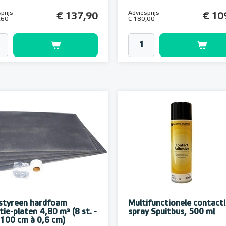
prijs
Adviesprijs
€ 137,90
€ 10
,60
€ 180,00
styreen hardfoam
Multifunctionele contactl
tie-platen 4,80 m² (8 st. -
spray Spuitbus, 500 ml
 100 cm à 0,6 cm)