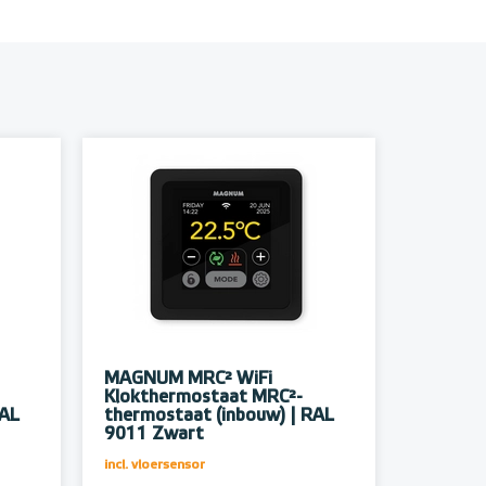
MAGNUM MRC² WiFi
Klokthermostaat MRC²-
RAL
thermostaat (inbouw) | RAL
9011 Zwart
incl. vloersensor