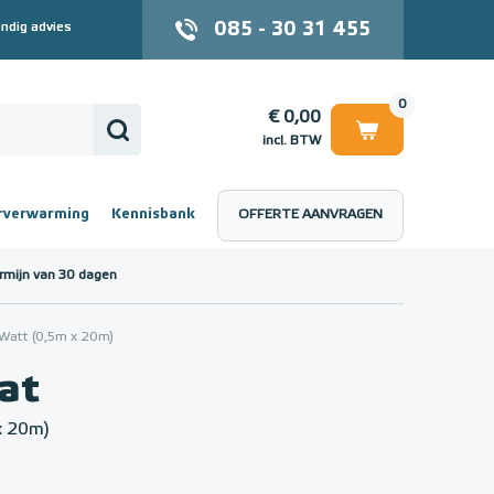
085 - 30 31 455
ndig advies
0
€ 0,00
incl. BTW
rverwarming
Kennisbank
OFFERTE AANVRAGEN
 (incl. BTW)
€ 0,00
rmijn van 30 dagen
att (0,5m x 20m)
at
x 20m)