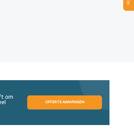
eft om
eel
OFFERTE AANVRAGEN