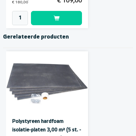
€ 109,00
€ 180,00
Gerelateerde producten
MAGNUM MRC² WiFi
Klokthermostaat MRC²-
thermostaat (inbouw) | RAL
Polystyreen hardfoam
incl. vloersensor
9010 Wit
isolatie-platen 3,00 m² (5 st. -