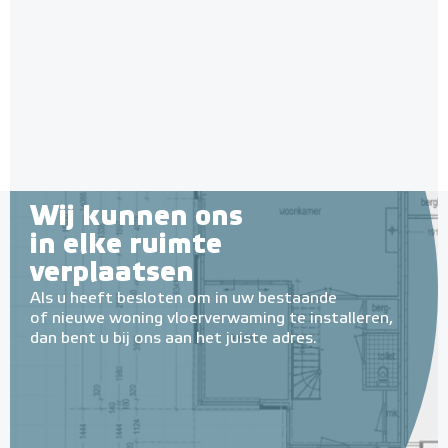
9011 Zwart
isolatie-platen 4,80 m² (8 st. -
60 x 100 cm à 0,6 cm)
Adviesprijs
€ 109,00
6 en 10 mm dikte
€ 180,00
Adviesprijs
€ 109,90
€ 212,50
Wij kunnen ons
in elke ruimte
verplaatsen
Als u heeft besloten om in uw bestaande
of nieuwe woning vloerverwaming te installeren,
dan bent u bij ons aan het juiste adres.
MAGNUM MRC² WiFi
Klokthermostaat MRC²-
thermostaat (inbouw) | RAL
Multifunctionele contactlijm