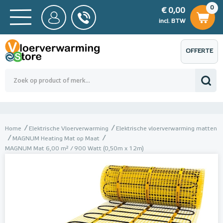
0
€ 0,00
0
€ 0,00
ncl. BTW
incl. BTW
OFFERTE
 0,00
Totaalbedrag (incl. BTW)
€ 0,00
AANVRAGEN
Home
Elektrische Vloerverwarming
Elektrische vloerverwarming matten
MAGNUM Heating Mat op Maat
MAGNUM Mat 6,00 m² / 900 Watt (0,50m x 12m)