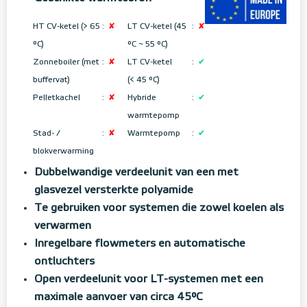
HT CV-ketel (> 65
:
✘
LT CV-ketel (45
:
✘
°C)
°C ~ 55 °C
)
Zonneboiler (met
:
✘
LT CV-ketel
:
✔
buffervat)
(< 45 °C)
Pelletkachel
:
✘
Hybride
:
✔
warmtepomp
Stad- /
:
✘
Warmtepomp
:
✔
blokverwarming
Dubbelwandige verdeelunit van een met
glasvezel versterkte polyamide
Te gebruiken voor systemen die zowel koelen als
verwarmen
Inregelbare flowmeters en automatische
ontluchters
Open verdeelunit voor LT-systemen met een
maximale aanvoer van circa 45°C