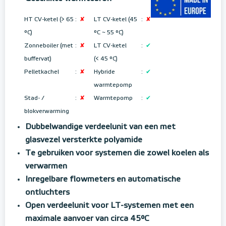
HT CV-ketel (> 65
:
✘
LT CV-ketel (45
:
✘
°C)
°C ~ 55 °C
)
Zonneboiler (met
:
✘
LT CV-ketel
:
✔
buffervat)
(< 45 °C)
Pelletkachel
:
✘
Hybride
:
✔
warmtepomp
Stad- /
:
✘
Warmtepomp
:
✔
blokverwarming
Dubbelwandige verdeelunit van een met
glasvezel versterkte polyamide
Te gebruiken voor systemen die zowel koelen als
verwarmen
Inregelbare flowmeters en automatische
ontluchters
Open verdeelunit voor LT-systemen met een
maximale aanvoer van circa 45°C