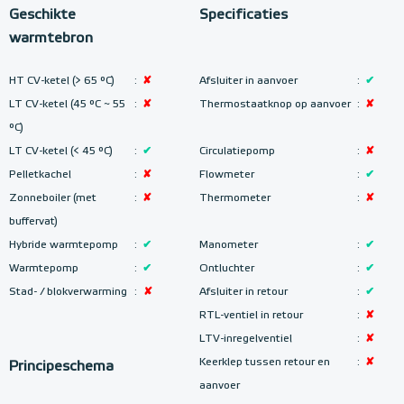
Geschikte
Specificaties
warmtebron
HT CV-ketel (> 65 °C)
:
✘
Afsluiter in aanvoer
:
✔
LT CV-ketel (45 °C ~ 55
:
✘
Thermostaatknop op aanvoer
:
✘
°C)
LT CV-ketel (< 45 °C)
:
✔
Circulatiepomp
:
✘
Pelletkachel
:
✘
Flowmeter
:
✔
Zonneboiler (met
:
✘
Thermometer
:
✘
buffervat)
Hybride warmtepomp
:
✔
Manometer
:
✔
Warmtepomp
:
✔
Ontluchter
:
✔
Stad- / blokverwarming
:
✘
Afsluiter in retour
:
✔
RTL-ventiel in retour
:
✘
LTV-inregelventiel
:
✘
Keerklep tussen retour en
:
✘
Principeschema
aanvoer