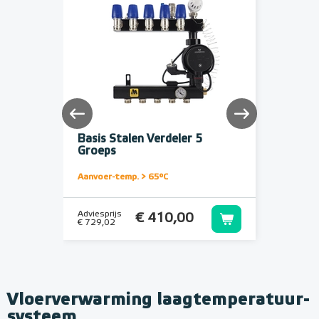
Basis Stalen Verdeler 5
Profes
Groeps
Verdel
Aanvoer-temp. > 65°C
Aanvoer
Adviesprijs
Adviespr
€ 410,00
€ 729,02
€ 1.223
Vloerverwarming laagtemperatuur-
systeem