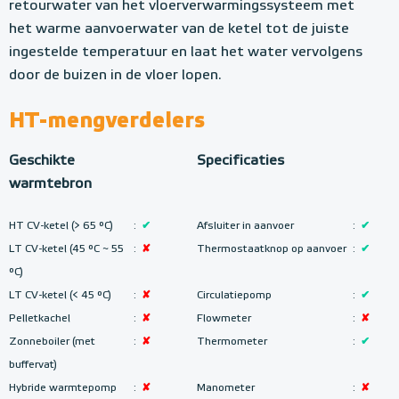
retourwater van het vloerverwarmingssysteem met
het warme aanvoerwater van de ketel tot de juiste
ingestelde temperatuur en laat het water vervolgens
door de buizen in de vloer lopen.
HT-mengverdelers
Geschikte
Specificaties
warmtebron
HT CV-ketel (> 65 °C)
:
✔
Afsluiter in aanvoer
:
✔
LT CV-ketel (45 °C ~ 55
:
✘
Thermostaatknop op aanvoer
:
✔
°C
)
LT CV-ketel (< 45 °C)
:
✘
Circulatiepomp
:
✔
Pelletkachel
:
✘
Flowmeter
:
✘
Zonneboiler (met
:
✘
Thermometer
:
✔
buffervat)
Hybride warmtepomp
:
✘
Manometer
:
✘