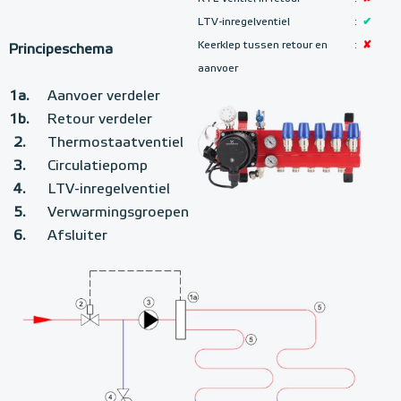
LTV-inregelventiel
:
✔
Keerklep tussen retour en
:
✘
Principeschema
aanvoer
1a.
Aanvoer verdeler
1b.
Retour verdeler
2.
Thermostaatventiel
3.
Circulatiepomp
4.
LTV-inregelventiel
5.
Verwarmingsgroepen
6.
Afsluiter