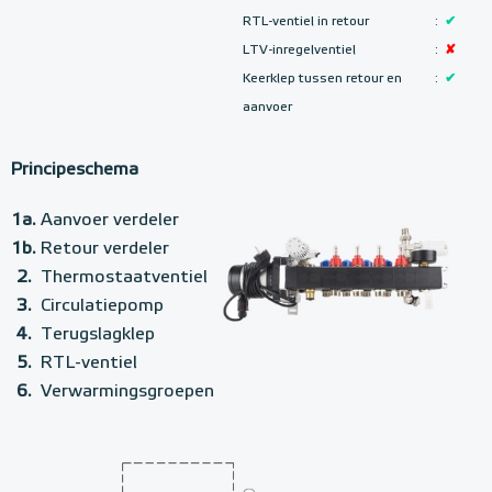
RTL-ventiel in retour
:
✔
LTV-inregelventiel
:
✘
Keerklep tussen retour en
:
✔
aanvoer
Principeschema
1a.
Aanvoer verdeler
1b.
Retour verdeler
2.
Thermostaatventiel
3.
Circulatiepomp
4.
Terugslagklep
5.
RTL-ventiel
6.
Verwarmingsgroepen