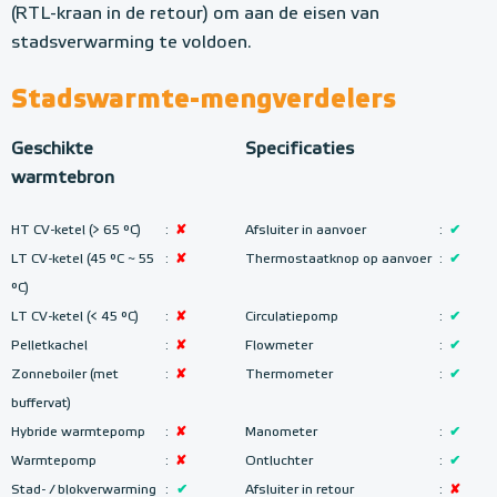
(RTL-kraan in de retour) om aan de eisen van
stadsverwarming te voldoen.
Stadswarmte-mengverdelers
Geschikte
Specificaties
warmtebron
HT CV-ketel (> 65 °C)
:
✘
Afsluiter in aanvoer
:
✔
LT CV-ketel (45 °C ~ 55
:
✘
Thermostaatknop op aanvoer
:
✔
°C
)
LT CV-ketel (< 45 °C)
:
✘
Circulatiepomp
:
✔
Pelletkachel
:
✘
Flowmeter
:
✔
Zonneboiler (met
:
✘
Thermometer
:
✔
buffervat)
Hybride warmtepomp
:
✘
Manometer
:
✔
Warmtepomp
:
✘
Ontluchter
:
✔
Stad- / blokverwarming
:
✔
Afsluiter in retour
:
✘