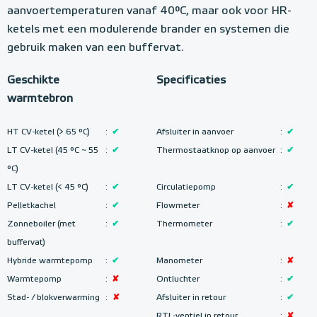
aanvoertemperaturen vanaf 40°C, maar ook voor HR-
ketels met een modulerende brander en systemen die
gebruik maken van een buffervat.
Geschikte
Specificaties
warmtebron
HT CV-ketel (> 65 °C)
:
✔
Afsluiter in aanvoer
:
✔
LT CV-ketel (45 °C ~ 55
:
✔
Thermostaatknop op aanvoer
:
✔
°C)
LT CV-ketel (< 45 °C)
:
✔
Circulatiepomp
:
✔
Pelletkachel
:
✔
Flowmeter
:
✘
Zonneboiler (met
:
✔
Thermometer
:
✔
buffervat)
Hybride warmtepomp
:
✔
Manometer
:
✘
Warmtepomp
:
✘
Ontluchter
:
✔
Stad- / blokverwarming
:
✘
Afsluiter in retour
:
✔
RTL-ventiel in retour
:
✘