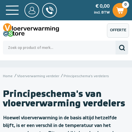
0
€ 0,00
0
€ 0,00
ncl. BTW
incl. BTW
OFFERTE
 0,00
Totaalbedrag (incl. BTW)
€ 0,00
AANVRAGEN
Home
Vloerverwarming verdeler
Principeschema's verdelers
Principeschema's van
vloerverwarming verdelers
Hoewel vloerverwarming in de basis altijd hetzelfde
blijft, is er een verschil in de temperatuur van het