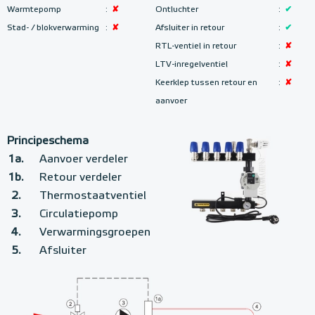
Warmtepomp
:
✘
Ontluchter
:
✔
Stad- / blokverwarming
:
✘
Afsluiter in retour
:
✔
RTL-ventiel in retour
:
✘
LTV-inregelventiel
:
✘
Keerklep tussen retour en
:
✘
aanvoer
Principeschema
1a.
Aanvoer verdeler
1b.
Retour verdeler
2.
Thermostaatventiel
3.
Circulatiepomp
4.
Verwarmingsgroepen
5.
Afsluiter