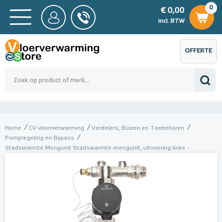
0
€ 0,00
0
€ 0,00
ncl. BTW
incl. BTW
OFFERTE
 0,00
Totaalbedrag (incl. BTW)
€ 0,00
AANVRAGEN
Home
CV-vloerverwarming
Verdelers, Buizen en Toebehoren
Pompregeling en Bypass
Stadswarmte Mengunit Stadswarmte-mengunit, uitvoering links -
onderaansluiting