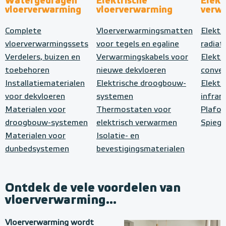
Watergedragen
Elektrische
Elekt
vloerverwarming
vloerverwarming
verw
Complete
Vloerverwarmingsmatten
Elektr
vloerverwarmingssets
voor tegels en egaline
radiat
Verdelers, buizen en
Verwarmingskabels voor
Elektr
toebehoren
nieuwe dekvloeren
conve
Installatiematerialen
Elektrische droogbouw-
Elektr
voor dekvloeren
systemen
infrar
Materialen voor
Thermostaten voor
Plafo
droogbouw-systemen
elektrisch verwarmen
Spiege
Materialen voor
Isolatie- en
dunbedsystemen
bevestigingsmaterialen
Ontdek de vele voordelen van
vloerverwarming...
Vloerverwarming wordt