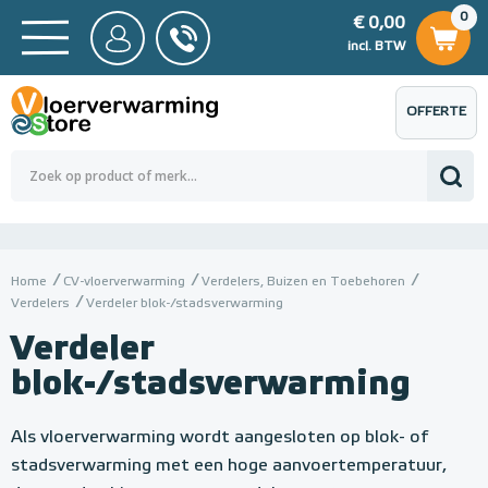
0
€ 0,00
0
€ 0,00
ncl. BTW
incl. BTW
OFFERTE
 0,00
Totaalbedrag (incl. BTW)
€ 0,00
AANVRAGEN
Home
CV-vloerverwarming
Verdelers, Buizen en Toebehoren
Verdelers
Verdeler blok-/stadsverwarming
Verdeler
blok-/stadsverwarming
Als vloerverwarming wordt aangesloten op blok- of
stadsverwarming met een hoge aanvoertemperatuur,