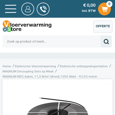
0
€ 0,00
0
€ 0,00
ncl. BTW
incl. BTW
OFFERTE
 0,00
Totaalbedrag (incl. BTW)
€ 0,00
AANVRAGEN
Home
Elektrische Vloerverwarming
Elektrische ontkoppelingsmatten
MAGNUM Decoupling Sets op Maat
MAGNUM MDC-kabel, 11,3 W/m¹ (4mm) 1050 Watt - 92,92 meter