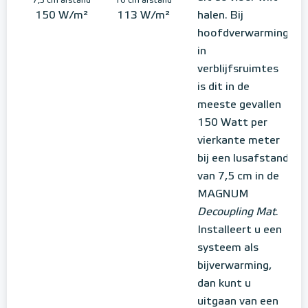
7,5 cm afstand
10 cm afstand
150 W/m²
113 W/m²
halen. Bij
hoofdverwarming
in
verblijfsruimtes
is dit in de
meeste gevallen
150 Watt per
vierkante meter
bij een lusafstand
van 7,5 cm in de
MAGNUM
Decoupling Mat
.
Installeert u een
systeem als
bijverwarming,
dan kunt u
uitgaan van een