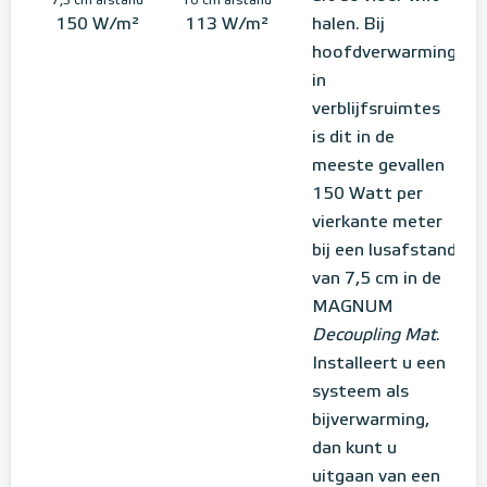
7,5 cm afstand
10 cm afstand
150 W/m²
113 W/m²
halen. Bij
hoofdverwarming
in
verblijfsruimtes
is dit in de
meeste gevallen
150 Watt per
vierkante meter
bij een lusafstand
van 7,5 cm in de
MAGNUM
Decoupling Mat
.
Installeert u een
systeem als
bijverwarming,
dan kunt u
uitgaan van een