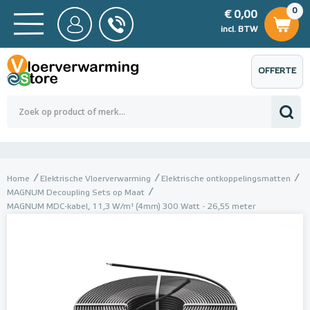
0
€ 0,00
0
€ 0,00
ncl. BTW
incl. BTW
OFFERTE
 0,00
Totaalbedrag (incl. BTW)
€ 0,00
AANVRAGEN
Home
Elektrische Vloerverwarming
Elektrische ontkoppelingsmatten
MAGNUM Decoupling Sets op Maat
MAGNUM MDC-kabel, 11,3 W/m¹ (4mm) 300 Watt - 26,55 meter