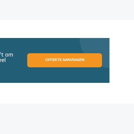
eft om
eel
OFFERTE AANVRAGEN