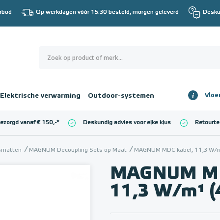
nbod
Op werkdagen vóór 15:30 besteld, morgen geleverd
Desku
0
€ 0,00
Elektrische verwarming
Outdoor-systemen
Vloe
Totaalbedrag
incl. BTW
bezorgd vanaf € 150,-
*
Deskundig advies voor elke klus
Retourte
l. BTW)
€ 0,00
gsmatten
MAGNUM Decoupling Sets op Maat
MAGNUM MDC-kabel, 11,3 W/m¹
MAGNUM MD
11,3 W/m¹ 