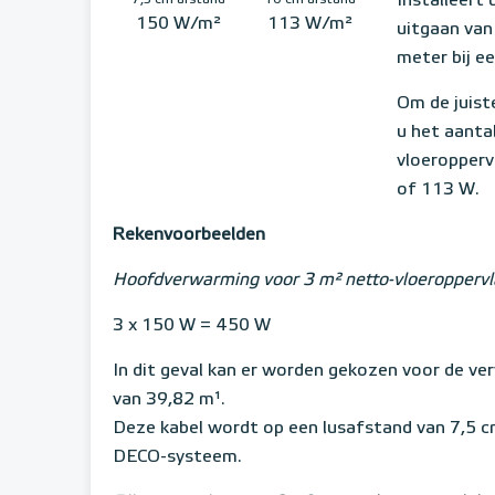
Installeert
7,5 cm afstand
10 cm afstand
150 W/m²
113 W/m²
uitgaan van
meter bij e
Om de juist
u het aanta
vloeropper
of 113 W.
Rekenvoorbeelden
Hoofdverwarming voor 3 m² netto-vloeroppervl
3 x 150 W = 450 W
In dit geval kan er worden gekozen voor de v
van 39,82 m¹.
Deze kabel wordt op een lusafstand van 7,5 
DECO-systeem.