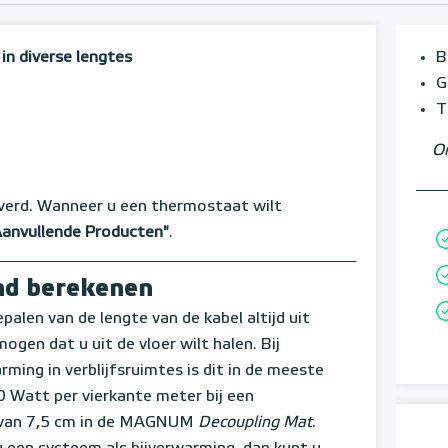
in diverse lengtes
B
G
T
Om
verd. Wanneer u een thermostaat wilt
Aanvullende Producten"
.
nd berekenen
epalen van de lengte van de kabel altijd uit
ogen dat u uit de vloer wilt halen. Bij
ming in verblijfsruimtes is dit in de meeste
0 Watt per vierkante meter bij een
 van 7,5 cm in de MAGNUM
Decoupling Mat
.