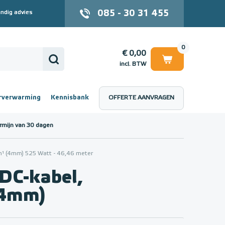
085 - 30 31 455
ndig advies
0
€ 0,00
incl. BTW
rverwarming
Kennisbank
OFFERTE AANVRAGEN
 (incl. BTW)
€ 0,00
rmijn van 30 dagen
 (4mm) 525 Watt - 46,46 meter
C-kabel,
(4mm)