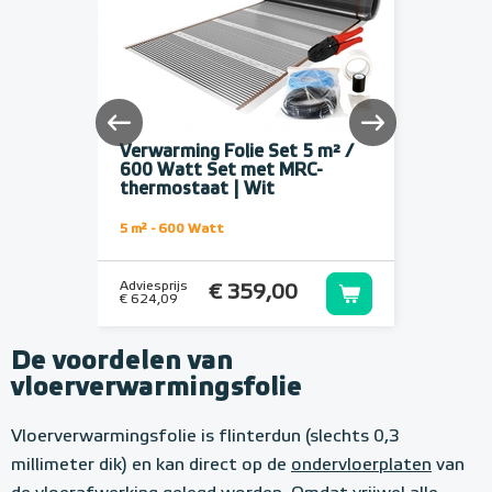
5 m² /
Verwarming Folie Set 5 m² /
Verw
C-
600 Watt Set met MRC-
1200
thermostaat | Zwart
ther
5 m² - 600 Watt
10 m² 
Adviesprijs
Adviesp
€ 359,00
€ 624,09
€ 890,
De voordelen van
vloerverwarmingsfolie
Vloerverwarmingsfolie is flinterdun (slechts 0,3
millimeter dik) en kan direct op de
ondervloerplaten
van