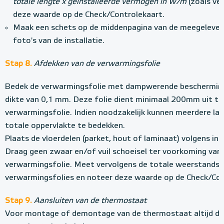
totale lengte x geïnstalleerde vermogen in W/m
(zoals ver
deze waarde op de Check/Controlekaart.
Maak een schets op de middenpagina van de meegelever
foto's van de installatie.
Stap 8.
Afdekken van de verwarmingsfolie
Bedek de verwarmingsfolie met dampwerende bescherming
dikte van 0,1 mm. Deze folie dient minimaal 200mm uit te
verwarmingsfolie. Indien noodzakelijk kunnen meerdere la
totale oppervlakte te bedekken.
Plaats de vloerdelen (parket, hout of laminaat) volgens ins
Draag geen zwaar en/of vuil schoeisel ter voorkoming van
verwarmingsfolie. Meet vervolgens de totale weerstands
verwarmingsfolies en noteer deze waarde op de Check/Con
Stap 9.
Aansluiten van de thermostaat
Voor montage of demontage van de thermostaat altijd de e