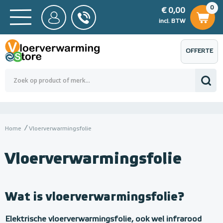
0
€ 0,00
0
€ 0,00
ncl. BTW
incl. BTW
OFFERTE
 0,00
Totaalbedrag (incl. BTW)
€ 0,00
AANVRAGEN
Home
Vloerverwarmingsfolie
Vloerverwarmingsfolie
Wat is vloerverwarmingsfolie?
Elektrische vloerverwarmingsfolie, ook wel infrarood