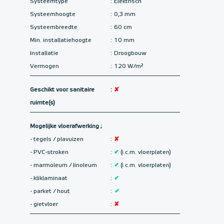
Systeemtype
:
Elektrisch
Systeemhoogte
:
0,3 mm
Systeembreedte
:
60 cm
Min. installatiehoogte
:
10 mm
Installatie
:
Droogbouw
Vermogen
:
120 W/m²
Geschikt voor sanitaire
:
✘
ruimte(s)
Mogelijke vloerafwerking ;
- tegels / plavuizen
:
✘
- PVC-stroken
:
✔
(i.c.m. vloerplaten)
- marmoleum / linoleum
:
✔
(i.c.m. vloerplaten)
- kliklaminaat
:
✔
- parket / hout
:
✔
- gietvloer
:
✘